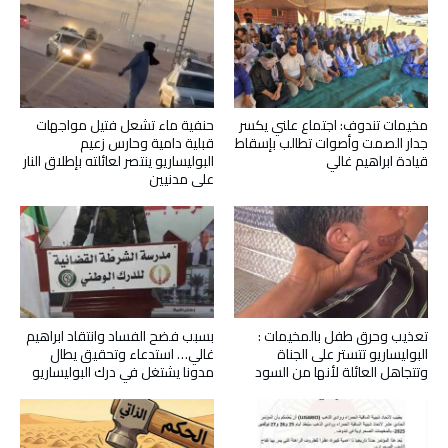
مخيمات تندوف: اجتماع علني يكسر
حنفية ماء تشعل فتيل مواجهات
جدار الصمت وأصوات تطالب بإسقاط
قبلية دامية وحارس زعيم
قيادة ابراهيم غالي
البوليساريو ينتصر لعائلته بإطلاق النار
على مدنيين
تعذيب وحرق طفل بالمخيمات :
بسبب فضح الفساد وانتقاد ابراهيم
البوليساريو تتستر على الجناة
غالي… استدعاء وتحقيق يطال
وتتجاهل العائلة لأنها من السود
مدونا يشتغل في درك البوليساريو