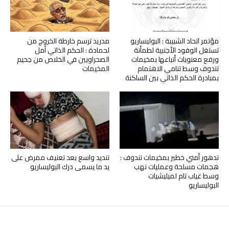
مؤتمر اتحاد الشبيبة : البوليساريو
مدريد ترسم خارطة الخروج من
تستغل الوفود الأجنبية لطمأنة
لحمادة : الحكم الذاتي أمل
ورفع معنويات أتباعها بمخيمات
الصحراويين في الخلاص من جحيم
تندوف وسط تنامي الاهتمام
المخيمات
بمبادرة الحكم الذاتي بين الساكنة
تدهور أمني خطير بمخيمات تندوف :
تنديد واسع بعد تعنيف ممرض على
هجمات مسلحة وعمليات نهب
يد ما يسمى درك البوليساريو
وسط غياب تام لميليشيات
البوليساريو