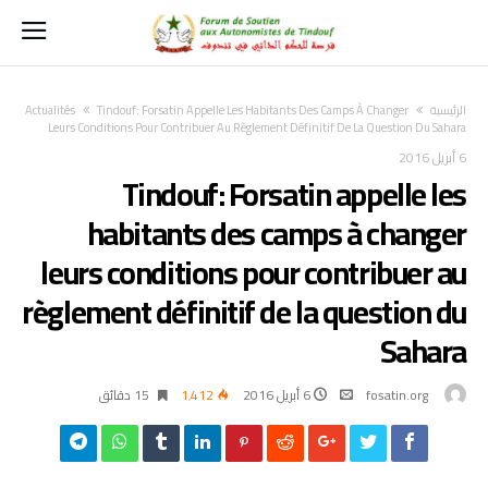
‫الرئيسية‬
Tindouf: Forsatin Appelle Les Habitants Des Camps À Changer
Actualités
Leurs Conditions Pour Contribuer Au Règlement Définitif De La Question Du Sahara
6 أبريل 2016
Tindouf: Forsatin appelle les
habitants des camps à changer
leurs conditions pour contribuer au
règlement définitif de la question du
Sahara
fosatin.org
6 أبريل 2016
1٬412
15 ‫دقائق‬