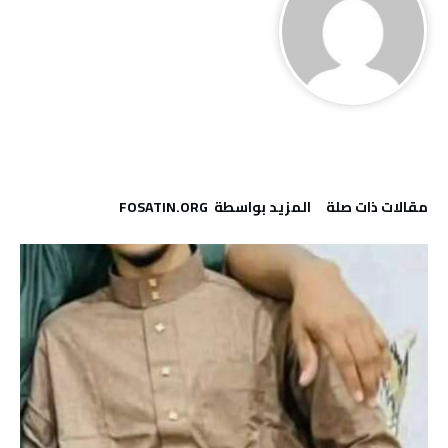
‫مقالات ذات صلة‬
‫‫المزيد بواسطة‬ ‬ FOSATIN.ORG