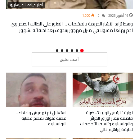
أخبار قيادة البوليساريو
16 أكتوبر 2025
0
1٬000
وسط تزايد انتشار الجريمة بالمخيمات … العثور على الطالب الصحراوي
آدم بهاها مقتولا في منزل مهجور بتندوف بعد اختفائه لشهور
نهاية “الرئيس الوريث”.. ضربة
استغلال ثم تهميش واعتداء..
قاصمة تبعثر أوراق الجزائر
قضية علوات تفضح عصابة
والبوليساريو وتنسف التحضيرات
البوليساريو
لخليفة إبراهيم غالي