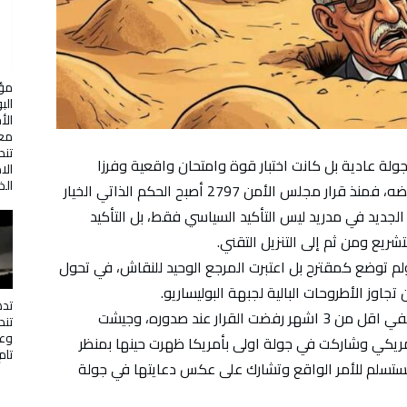
مؤت
الب
الأ
معن
تن
لة عادية بل كانت اختبار قوة وامتحان واقعية وفرزا
الا
الذ
حاسما بين من يملك مشروعا ومن يعيش على رفضه، فمنذ قرار مجلس الأمن 2797 أصبح الحكم الذاتي الخيار
الجديد في مدريد ليس التأكيد السياسي فقط، بل التأكيد
لتشريع ومن ثم إلى التنزيل التقني.
لم توضع كمقترح بل اعتبرت المرجع الوحيد للنقاش، في تحول
اوز الأطروحات البالية لجبهة البوليساريو.
تده
جبهة البوليساريو التي تتخبط منذ القرار الاممي، ففي اقل من 3 اشهر رفضت القرار عند صدوره، وجيشت
تن
وعم
يكي وشاركت في جولة اولى بأمريكا ظهرت حينها بمنظر
تام
ن تستسلم للأمر الواقع وتشارك على عكس دعايتها في جولة