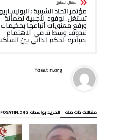
مؤتمر اتحاد الشبيبة : البوليساريو
تستغل الوفود الأجنبية لطمأنة
ورفع معنويات أتباعها بمخيمات
تندوف وسط تنامي الاهتمام
بمبادرة الحكم الذاتي بين الساكن
fosatin.org
‫مقالات ذات صلة‬
‫‫المزيد بواسطة‬ ‬ FOSATIN.ORG