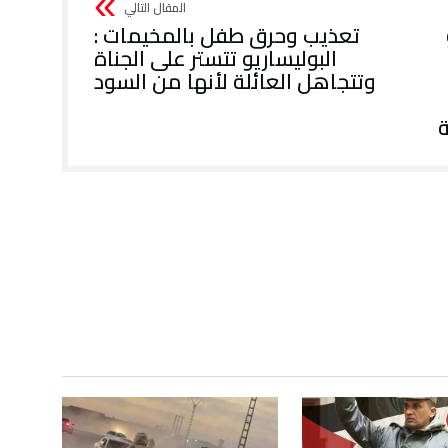
تعذيب وحرق طفل بالمخيمات :
البوليساريو تتستر على الجناة
وتتجاهل العائلة لأنها من السود
ة