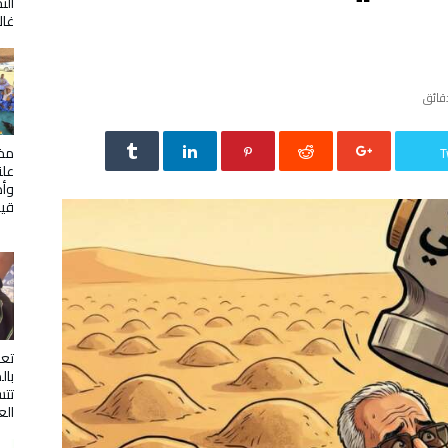
الت
غال
مخي
T
علن
وأص
قيا
تع
بال
تتس
الع