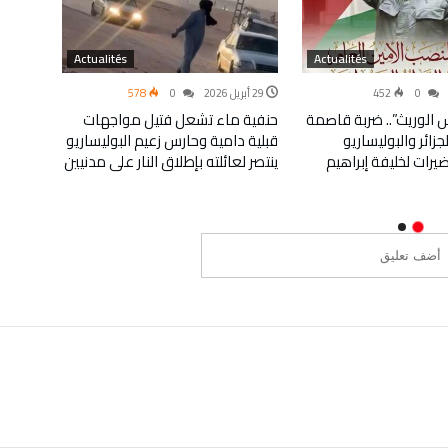
Actualités
Actualités
0
452
29 أبريل 2026
0
578
5 أبريل 2026
س الوريث”.. ضربة قاصمة
حنفية ماء تشعل فتيل مواجهات
مخيمات
لجزائر والبوليساريو
قبلية دامية وحارس زعيم البوليساريو
جدار ا
يرات لخليفة إبراهيم
ينتصر لعائلته بإطلاق النار على مدنيين
قيادة ا