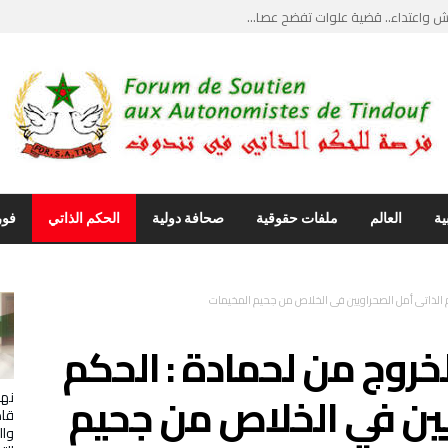
يث”.. ضربة قاصمة...
يل مواجهات قبلية دامية وحارس ...
ماع علني يكسر جدار الصمت وأصو...
نتقاد ابراهيم غالي… استدعاء ...
ية
العالم
ملفات حقوقية
صحافة دولية
الحكم الذاتي
فور
م الذاتي أمل الصحراويين في الخلاص من جحيم المخيمات
خروج من لحمادة : الحكم
يين في الخلاص من جحيم
نها
قاص
وال