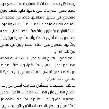
وسط كل هذه الاحداث المتسارعة لم تستطع جبهة 
خروج بعض التسريبات على قلتها، ظهر للصحراويين
وتتمادى في كذبها وتضليلها خوفا من صدمة الأتبا
القيادة الحالية وتجديد الدماء بما يتناسب والمر
بات غالبيتهم يؤمنون بواقعية الحكم الذاتي وجدية ط
لخمسين سنة أخرى خاصة وأنهم أصبحوا يورثون أ
وكأنهم مصرون على إبقاء الصحراويين في فيافي ال
من هذا النزاع.
اليوم ومع الانفتاح التكنولوجي باتت ساكنة الم
مصالحها وعن يسعى لامتلاكها، وساكنة المخيمات 
من اهم مخرجاته هو اعتراف رسمي بأن مبادرة ال
بما في ذلك الجزائر .
ساكنة المخيمات يتحدثون منذ ليلة أمس عن إحداث
الحكم الذاتي مثل الضرائب، القضاء، الأمن المحلي
الوضع بشوق وانتظار المتلهف بحثا عما ينقذه من 
المثقفون والاطر بالمخيمات الذين باتوا يجاهرون