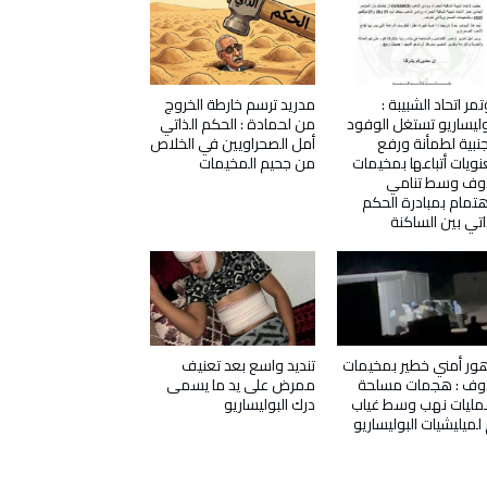
مر اتحاد الشبيبة :
مدريد ترسم خارطة الخروج
وليساريو تستغل الوفود
من لحمادة : الحكم الذاتي
جنبية لطمأنة ورفع
أمل الصحراويين في الخلاص
ويات أتباعها بمخيمات
من جحيم المخيمات
دوف وسط تنامي
هتمام بمبادرة الحكم
اتي بين الساكنة
ور أمني خطير بمخيمات
تنديد واسع بعد تعنيف
دوف : هجمات مسلحة
ممرض على يد ما يسمى
ليات نهب وسط غياب
درك البوليساريو
 لميليشيات البوليساريو