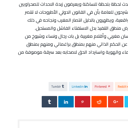
ث لحظة بلحظة للساكنة ويعرضون زبدة الاحداث للصحراويين
ون للعامة بأن في القانون الدولي الأطروحات لا تنتصر
واقعية، ويظهرون بالدليل انتصار المغرب ونجاحه في ذلك
رض منطق التنفيذ بدل الاستفتاء الفاشل والمستحيل.
لسان مغربي وأقلام مغربية بل بات رجال ونساء وشيوخ من
عن الحكم الذاتي منهم بمنطق براغماتي ومنهم بمنطق
تماء والهوية واسترداد الحق لاصحابه بعد سرقة موصوفة من
Tumblr
Linkedin
Pinterest
Reddit