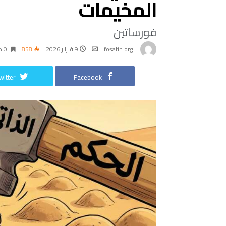
المخيمات
فورساتين
fosatin.org
9 فبراير 2026
858
0 ‫دقائق‬
witter
Facebook