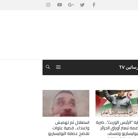
ساتين TV
ية “الرئيس الوريث”.. ضربة
استغلال ثم تهميش
مة تبعثر أوراق الجزائر
واعتداء.. قضية علوات
بوليساريو وتنسف
تفضح عصابة البوليساريو