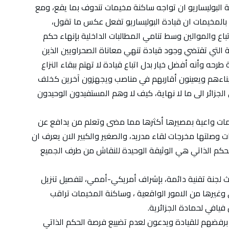
البوليساريو ان تواجه ساكنة مخيمات تندوف بما يقع، ومع
 بالمخيمات ان قيادة البوليساريو تفعل عكس ما تقول،
ع والموالين وسط تنامي المطالبات الداخلية بإنهاء حكم
حلة التي تقتضي وجود قيادة تنهي معاناة الصحراويين الذين
رحه وأنه أفضل خيار بدل اتباع قيادة لا تهتم ببقاء النزاع
بناءهم ويعينون أقاربهم في مناصب ويجهزون آخرين كخلف
جزائر الى ما لا نهاية، كيف لا وهم المستفيدون الوحيدون
خيمات واعية بمصيرها أكثرها مما مضى وتعلم من يدافع عن
وصلتها مخرجات لقاء مدريد، والصغير والكبير الان يعرف ان
حكم الذاتي هي الوثيقة الوحيدة للنقاش من طرف الجميع
 لجنة تقنية دائمة، بإشراف أمريكي-أممي، لتفصيل تنزيل
 وغيرها من الامور الواقعية ، وساكنة المخيمات تراقب
فيافي لحمادة الجزائرية.
 برفضهم للقيادة ويدعون لعدم تضييع فرصة الحكم الذاتي