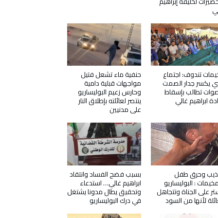
حضيرات لخليفة إبراهيم
ي
مات تندوف: اجتماع
حنفية ماء تشعل فتيل
ي يكسر جدار الصمت
مواجهات قبلية دامية
وات تطالب بإسقاط
وحارس زعيم البوليساريو
دة ابراهيم غالي
ينتصر لعائلته بإطلاق النار
على مدنيين
ذيب وحرق طفل
بسبب فضح الفساد وانتقاد
مخيمات : البوليساريو
ابراهيم غالي… استدعاء
تر على الجناة وتتجاهل
وتحقيق يطال مدونا يشتغل
ائلة لأنها من السود
في درك البوليساريو