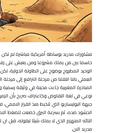
مشاورات مدريد بوساطة أمريكية مباشرة لم تكن جو
الوحيد المطروح بوضوح على الطاولة الدولية، لكن 
العملي باننا انتقلنا من مرحلة الترافع إلى مرحلة ا
المبادرة المغربية جاءت محينة في وثيقة رسمية و
نوعي في لغة التفاوض وكاعتراف صريح بأن الزمن تج
الحشود ضده، ثم بسرعة البرق خضعت للضغط الامر
التائه المنهزم الذي لا يملك شيئا ليقوله، قبل ا
مدريد الان.