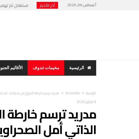
أغسطس 06, 2026
أخر الأخبار
نهاية “الرئيس الور
حنفية ماء تشعل فت
مخيمات تندوف: اجت
بسبب فضح الفساد وا
الرئيسية
مخيمات تندوف
الأقاليم الجنوب
‫الرئيسية‬
Actualités
مدريد ترسم خارطة الخروج من لحمادة : الحك
9 فبراير 2026
مدريد ترسم خارطة ال
الذاتي أمل الصحراو