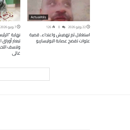
Actualités
22 يوليو 2026
0
126
7 يونيو 2026
استغلال ثم تهميش واعتداء.. قضية
نهاية “الرئي
علوات تفضح عصابة البوليساريو
تبعثر أوراق ا
وتنسف التحض
غالي