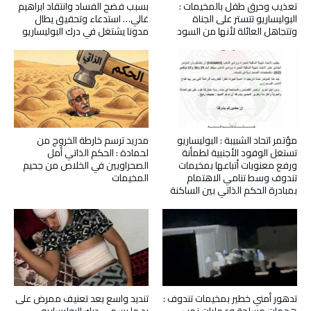
تعذيب وحرق طفل بالمخيمات :
بسبب فضح الفساد وانتقاد ابراهيم
البوليساريو تتستر على الجناة
غالي… استدعاء وتحقيق يطال
وتتجاهل العائلة لأنها من السود
مدونا يشتغل في درك البوليساريو
مؤتمر اتحاد الشبيبة : البوليساريو
مدريد ترسم خارطة الخروج من
تستغل الوفود الأجنبية لطمأنة
لحمادة : الحكم الذاتي أمل
ورفع معنويات أتباعها بمخيمات
الصحراويين في الخلاص من جحيم
تندوف وسط تنامي الاهتمام
المخيمات
بمبادرة الحكم الذاتي بين الساكنة
تدهور أمني خطير بمخيمات تندوف :
تنديد واسع بعد تعنيف ممرض على