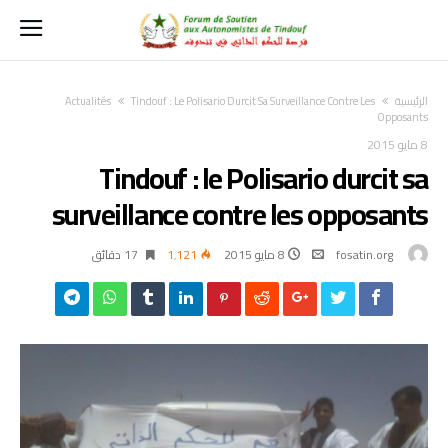
‫الرئيسية‬
Tindouf : Le Polisario Durcit Sa Surveillance Contre Les
Actualités
Opposants
8 مايو 2015
Tindouf : le Polisario durcit sa
surveillance contre les opposants
fosatin.org
8 مايو 2015
1٬121
17 ‫دقائق‬