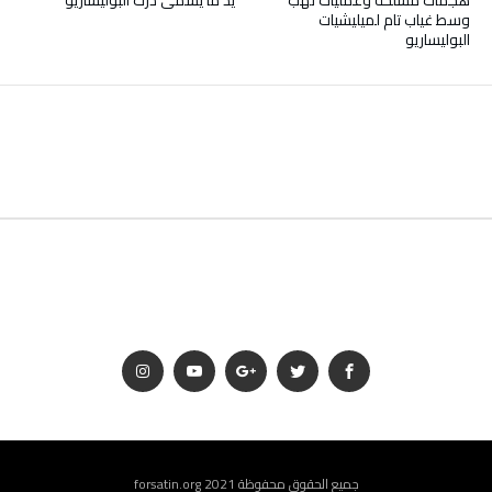
هجمات مسلحة وعمليات نهب
يد ما يسمى درك البوليساريو
وسط غياب تام لميليشيات
البوليساريو
جميع الحقوق محفوظة 2021 forsatin.org