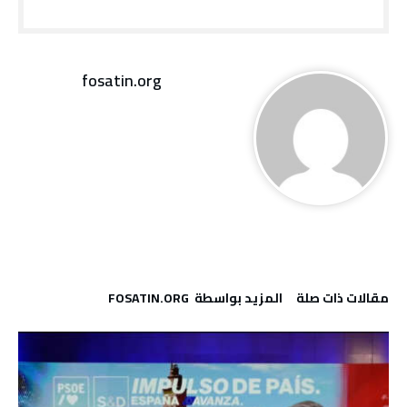
fosatin.org
‫مقالات ذات صلة‬
‫‫المزيد بواسطة‬ ‬ FOSATIN.ORG