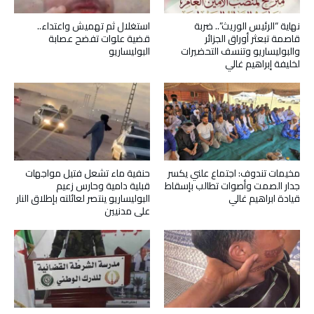
نهاية “الرئيس الوريث”.. ضربة
استغلال ثم تهميش واعتداء..
قاصمة تبعثر أوراق الجزائر
قضية علوات تفضح عصابة
والبوليساريو وتنسف التحضيرات
البوليساريو
لخليفة إبراهيم غالي
مخيمات تندوف: اجتماع علني يكسر
حنفية ماء تشعل فتيل مواجهات
جدار الصمت وأصوات تطالب بإسقاط
قبلية دامية وحارس زعيم
قيادة ابراهيم غالي
البوليساريو ينتصر لعائلته بإطلاق النار
على مدنيين