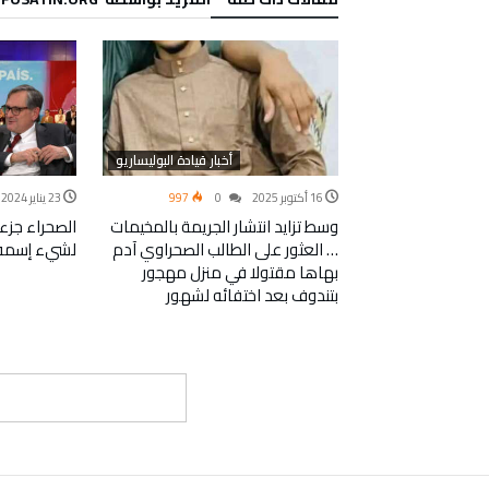
أخبار قيادة البوليساريو
16 أكتوبر 2025
0
997
23 يناير 2024
وسط تزايد انتشار الجريمة بالمخيمات
الصحراء جزء
… العثور على الطالب الصحراوي آدم
لشيء إسمه ” 
بهاها مقتولا في منزل مهجور
بتندوف بعد اختفائه لشهور