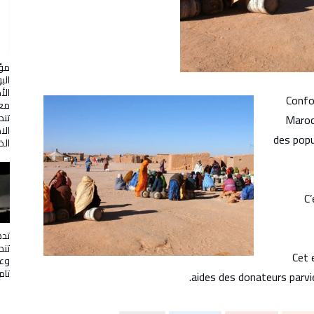
مؤت
الب
الأ
Confo
معن
تن
Maroc
الا
des popu
الذ
C’
تده
تن
Cet 
وعم
تام
aides des donateurs parv