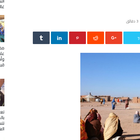
الت
غال
3 ‫دقائق‬
T
مخي
علن
وأص
قيا
تع
بال
تتس
الع