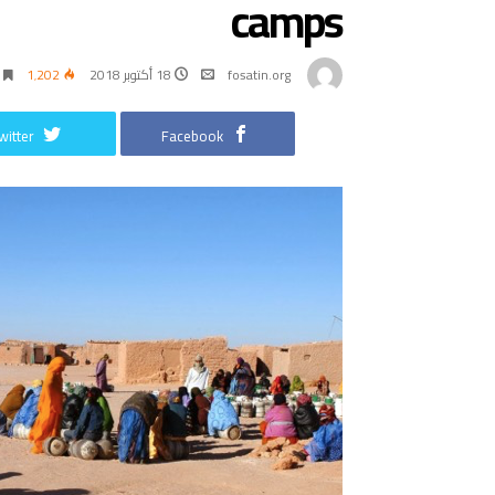
camps
fosatin.org
18 أكتوبر 2018
1٬202
witter
Facebook