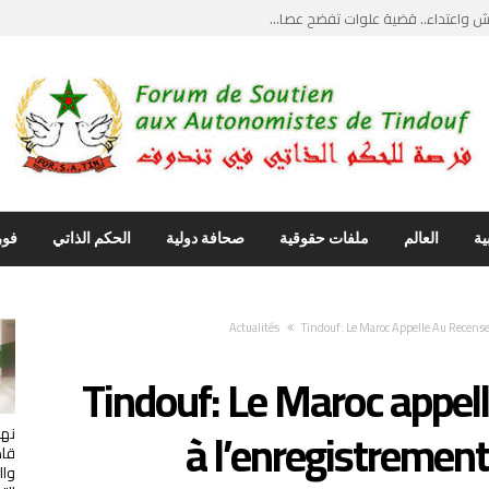
واعتداء.. قضية علوات تفضح عصا...
يث”.. ضربة قاصمة...
يل مواجهات قبلية دامية وحارس ...
ماع علني يكسر جدار الصمت وأصو...
نتقاد ابراهيم غالي… استدعاء ...
ية
العالم
ملفات حقوقية
صحافة دولية
الحكم الذاتي
فور
Actualités
Tindouf: Le Maroc Appelle Au Recens
Tindouf: Le Maroc appel
à l’enregistremen
نها
قاص
وال