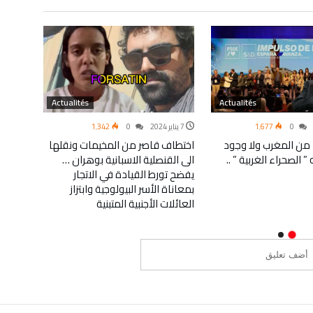
Actualités
Actualités
0
1٬677
7 يناير 2024
0
1٬342
4 يناير 2024
 من المغرب ولا وجود
اختطاف قاصر من المخيمات ونقلها
ساكنة 
الصحراء الغربية ” ..
الى القنصلية الاسبانية بوهران …
شرويطة 
يفضح تورط القيادة في الاتجار
القبائ
بمعاناة الأسر البيولوجية وابتزاز
بعيدا 
العائلات الأجنبية المتبنية
هي نها