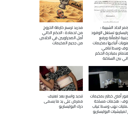
مر اتحاد الشبيبة :
مدريد ترسم خارطة الخروج
وليساريو تستغل الوفود
من لحمادة : الحكم الذاتي
جنبية لطمأنة ورفع
أمل الصحراويين في الخلاص
ويات أتباعها بمخيمات
من جحيم المخيمات
دوف وسط تنامي
هتمام بمبادرة الحكم
اتي بين الساكنة
ور أمني خطير بمخيمات
تنديد واسع بعد تعنيف
دوف : هجمات مسلحة
ممرض على يد ما يسمى
ليات نهب وسط غياب
درك البوليساريو
 لميليشيات البوليساريو