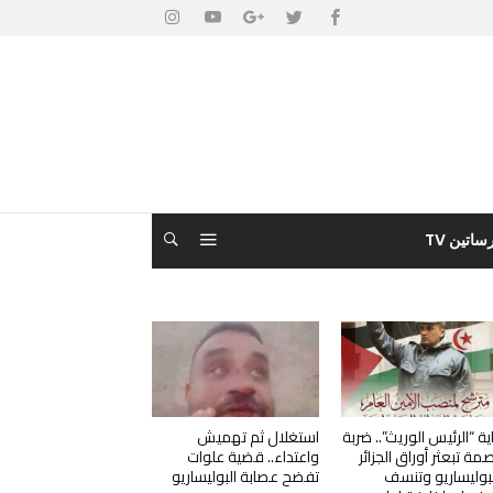
ساتين TV
ية “الرئيس الوريث”.. ضربة
استغلال ثم تهميش
مة تبعثر أوراق الجزائر
واعتداء.. قضية علوات
بوليساريو وتنسف
تفضح عصابة البوليساريو