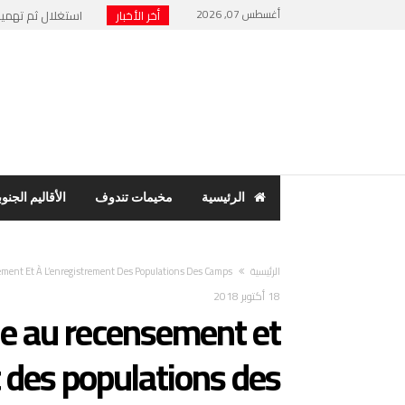
أغسطس 07, 2026
أخر الأخبار
استغلال ثم تهميش 
نهاية “الرئيس الور
حنفية ماء تشعل فت
مخيمات تندوف: اجت
بسبب فضح الفساد وا
الرئيسية
مخيمات تندوف
الأقاليم الجنوب
‫الرئيسية‬
ement Et À L’enregistrement Des Populations Des Camps
18 أكتوبر 2018
le au recensement et
t des populations des