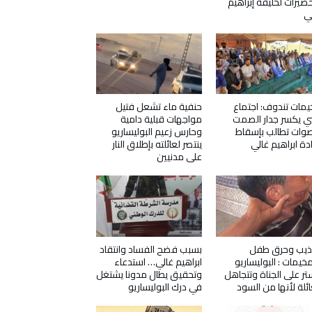
حضيرات لخليفة إبراهيم
ي
مات تندوف: اجتماع
حنفية ماء تشعل فتيل
ي يكسر جدار الصمت
مواجهات قبلية دامية
وات تطالب بإسقاط
وحارس زعيم البوليساريو
دة ابراهيم غالي
ينتصر لعائلته بإطلاق النار
على مدنيين
ذيب وحرق طفل
بسبب فضح الفساد وانتقاد
مخيمات : البوليساريو
ابراهيم غالي… استدعاء
تر على الجناة وتتجاهل
وتحقيق يطال مدونا يشتغل
ائلة لأنها من السود
في درك البوليساريو