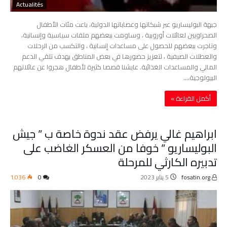
Actualités
جبهة البوليساريو عبر شبكاتها وعصاباتها الدولية، باعت مئات الأطفال
الصحراويين لعائلات أوروبية ، وساومت ببعضهم ملفات سياسية وإنسانية،
وتاجرت ببعضهم للحصول على مساعدات إنسانية ، والتكسب من الرحلات
والعطلات الصيفية ، لتعزيز حضورها في بعض المناطق بهدف تلقي الدعم
المالي والمساعدات الغذائية. عايشنا قصصا كثيرة لأطفال هجروا عن عائلاتهم
البيولوجية،…
‫أكمل القراءة »‬
ابراهيم غالي يرفض عقد ندوة خاصة ب ” جيش
البوليساريو ” خوفا من العسكر الغاضب على
تدبيره الكارثي للمرحلة
fosatin.org
5 يناير 2023
0
1٬036