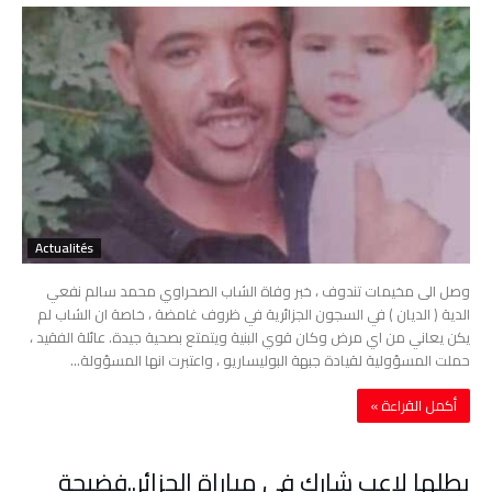
Actualités
وصل الى مخيمات تندوف ، خبر وفاة الشاب الصحراوي محمد سالم نفعي
الدية ( الديان ) في السجون الجزائرية في ظروف غامضة ، خاصة ان الشاب لم
يكن يعاني من اي مرض وكان قوي البنية ويتمتع بصحية جيدة. عائلة الفقيد ،
حملت المسؤولية لقيادة جبهة البوليساريو ، واعتبرت انها المسؤولة…
‫أكمل القراءة »‬
بطلها لاعب شارك في مباراة الجزائر..فضيحة