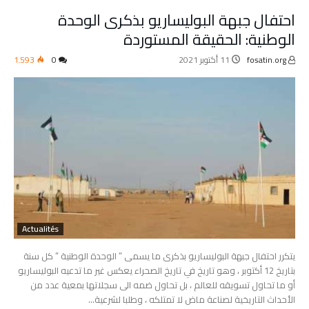
احتفال جبهة البوليساريو بذكرى الوحدة
الوطنية: الحقيقة المستوردة
fosatin.org
11 أكتوبر 2021
0
1٬593
Actualités
يتكرر احتفال جبهة البوليساريو بذكرى ما يسمى ” الوحدة الوطنية ” كل سنة
بتاريخ 12 أكتوبر ، وهو تاريخ في تاريخ الصحراء يعكس غير ما تدعيه البوليساريو
أو ما تحاول تسويقه للعالم ، بل تحاول ضمه الى سجلاتها بمعية عدد من
الأحداث التاريخية لصناعة ماض لا تمتلكه ، وطلبا لشرعية…