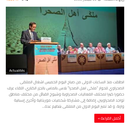
Actualités
انطلقت منذ الساعات الاولى من صباح اليوم الخميس اشغال الملتقى
الصحراوي للحوار “ملكى اهل الصحرا” بلاس بالماس بالجزر الكناري، اللقاء عرف
حضورا كبيرا لمختلف الفعاليات الصحراوية وشيوخ القبائل من مختلف مناطق
تواجد الصحراويين، إضافة إلى مشاركة شخصيات موريتانية وأخرى إسبانية
وازنة. و قد تميز اليوم الاول من الملتقى بتنظيم عدة…
‫أكمل القراءة »‬