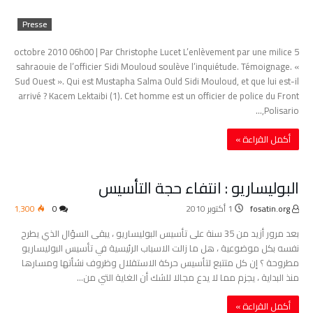
Presse
5 octobre 2010 06h00 | Par Christophe Lucet L’enlèvement par une milice
sahraouie de l’officier Sidi Mouloud soulève l’inquiétude. Témoignage. «
Sud Ouest ». Qui est Mustapha Salma Ould Sidi Mouloud, et que lui est-il
arrivé ? Kacem Lektaibi (1). Cet homme est un officier de police du Front
Polisario,…
‫أكمل القراءة »‬
البوليساريو : انتفاء حجة التأسيس
fosatin.org
1 أكتوبر 2010
0
1٬300
بعد مرور أزيد من 35 سنة على تأسيس البوليساريو ، يبقى السؤال الذي يطرح
نفسه بكل موضوعية ، هل ما زالت الاسباب الرئيسية في تأسيس البوليساريو
مطروحة ؟ إن كل متتبع لتأسيس حركة الاستقلال وظروف نشأتها ومسارها
منذ البداية ، يجزم مما لا يدع مجالا للشك أن الغاية التي من…
‫أكمل القراءة »‬