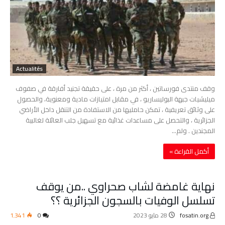
Actualités
وقف منتدى فورساتين ، أكثر من مرة ، على حقيقة تجنيد أفارقة في صفوف
ميليشيات جبهة البوليساريو ، في مقابل امتيازات مادية ومعنوية، والحصول
على وثائق تعريفية ، تمكن حامليها من الاستفادة من التنقل داخل الأراضي
الجزائرية ، والتحصل على مساعدات غذائية مع تسهيل جلب العائلة لغالبية
المجندين . ولم…
‫أكمل القراءة »‬
نهاية غامضة لشاب صحراوي ..من يوقف
تسلسل الوفيات بالسجون الجزائرية ؟؟
fosatin.org
28 مايو 2023
0
1٬341