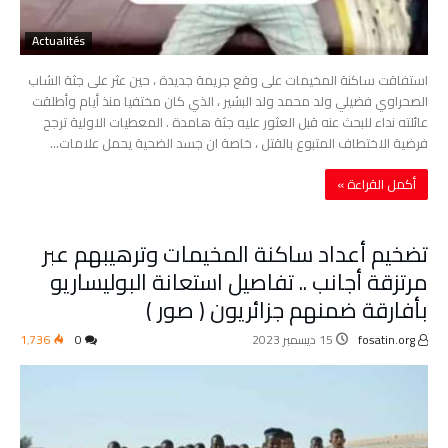
Actualités
استفاقت ساكنة المخيمات على وقع جريمة جديدة ، حين عثر على جثة الشاب
الصحراوي فضيلي ولد محمد ولد البشير ، الذي كان مختفيا منذ أيام وأطلقت
عائلته نداء للبحث عنه قبل العثور عليه جثة هامدة . المعطيات الاولية ترجح
فرضية الاختطاف المتبوع بالقتل ، خاصة ان جسد الضحية يحمل علامات…
‫أكمل القراءة »‬
تضخيم أعداد ساكنة المخيمات وترهيبهم عبر
مرتزقة أجانب .. تفاصيل استعانة البوليساريو
بأفارقة ضمنهم جزائريون ( صور )
fosatin.org
15 ديسمبر 2023
0
1٬736