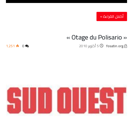
‫أكمل القراءة »‬
« Otage du Polisario »
fosatin.org
5 أكتوبر 2010
0
1٬251