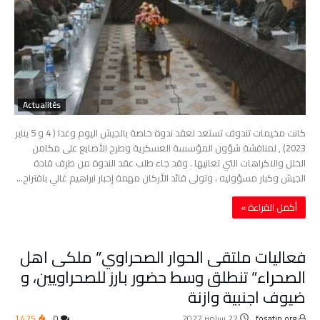
Actualités
كانت مخيمات تندوف تستعد لعقد ندوة خاصة بالجيش اليوم وغدا ( 4 و 5 يناير
2023) , لمناقشة شؤون المؤسسة العسكرية وطرح الأصابع على مكامن
الخلل والاكراهات التي تعانيها . وقد جاء طلب عقد الندوة من طرف قادة
الجيش وكبار مسؤوليه ، وتولى قائد الأركان مهمة إخبار ابراهيم غالي باقتراح…
‫أكمل القراءة »‬
فعاليات ملتقى الحوار الصحراوي” ملكى اهل
الصحراء” تنطلق وسط حضور بارز للصحراويين، و
ضيوف اجنبية وازنة
fosatin.org
22 سبتمبر 2022
0
1٬425