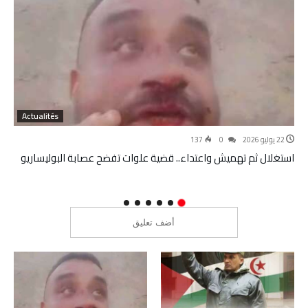
Actualités
22 يوليو 2026
0
137
استغلال ثم تهميش واعتداء.. قضية علوات تفضح عصابة البوليساريو