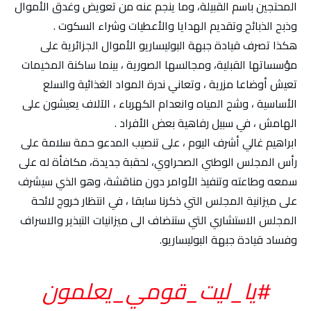
المحتجين باسم القبيلة، وما ينجم عنه من تعويض وغدق الأموال
وذبح الذبائح وتقديم الهدايا والأعطيات وشراء السكوت .
هكذا تصرف قيادة جبهة البوليساريو الأموال الجزائرية على
مؤسساتها القبلية، ومجالسها الصورية ، بينما ساكنة المخيمات
تعيش أوضاعا مزرية ، وتعاني ندرة المواد الغذائية والسلع
الأساسية ، وشح المياه وانعدام الكهرباء ، الآلاف يعيشون على
الهامش ، في سبيل رفاهية بعض الأفراد .
ابراهيم غالي أشرف اليوم ، على تنصيب المدعو حمة سلامة على
رأس المجلس الوطني الصحراوي، لحقبة جديدة، مكافأة له على
سمعه وطاعته وتنفيذ الأوامر دون مناقشة، وهو الذي سيشرف
على ميزانية المجلس التي ذكرنا سابقا ، في انتظار خروج لائحة
المجلس الاستشاري التي ستنضاف الى ميزانيات التبذير والاسراف
وفساد قيادة جبهة البوليساريو.
#يا_ليت_قومي_يعلمون