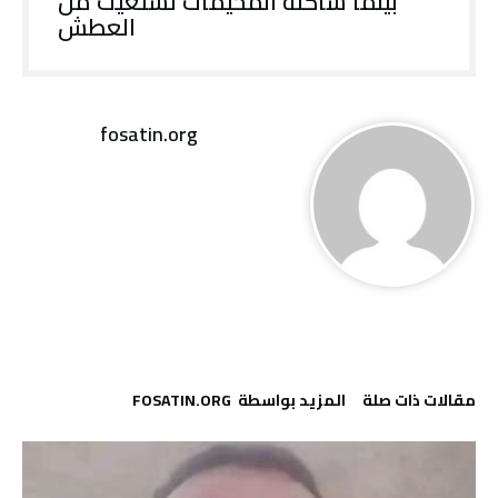
بينما ساكنة المخيمات تستغيث من
العطش
fosatin.org
‫مقالات ذات صلة‬
‫‫المزيد بواسطة‬ ‬ FOSATIN.ORG