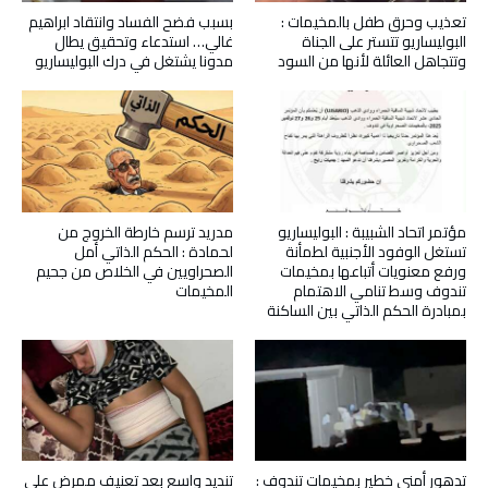
تعذيب وحرق طفل بالمخيمات :
بسبب فضح الفساد وانتقاد ابراهيم
البوليساريو تتستر على الجناة
غالي… استدعاء وتحقيق يطال
وتتجاهل العائلة لأنها من السود
مدونا يشتغل في درك البوليساريو
مؤتمر اتحاد الشبيبة : البوليساريو
مدريد ترسم خارطة الخروج من
تستغل الوفود الأجنبية لطمأنة
لحمادة : الحكم الذاتي أمل
ورفع معنويات أتباعها بمخيمات
الصحراويين في الخلاص من جحيم
تندوف وسط تنامي الاهتمام
المخيمات
بمبادرة الحكم الذاتي بين الساكنة
تدهور أمني خطير بمخيمات تندوف :
تنديد واسع بعد تعنيف ممرض على