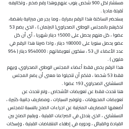
مستشار لكل 900 شخص ينوب عنهم.وهذا رقم ضخم ، وتكاليفه
ثقيلة ماديا .
يستحضر الساكنة هذا الرقم بمرارة ، وما يجر من ميزانية باهضة،
تذكرهم بالمجلس الوطني الصحراوي( البرلمان ) ، الذي يضم 53
عضوا ، كل منهم يحصل على 15000 دينار شهريا ، أي أن كل
عضو يحصل سنويا على 180000 دينار ، واذا ضربنا هذا الرقم في
عدد الأعضاء ال 53 ، ستكون تعويضاتهم : 9540000 دينار ( 954
مليون ) .
هذا الرقم يخص فقط أعضاء المجلس الوطني الصحراوي، ويهم
فقط 53 شخصا ، فلكم أن تتخيلوا ما معنى أن يضم المجلس
الاستشاري الصحراوي 193 عضوا .
هنا نتحدث فقط عن تعويضات الأشخاص ، ولم نتحدث عن
تعويضات المحروقات ، وتوفير السيارات ، ومصاريف جانبية كثيرة ،
أضعفها المصاريف المترتبة عن اجراءات الصلح بالنسبة للمجلس
الاستشاري ، الذي يتدخل في الصراعات القبلية ، ويقيم الصلح بين
القيادة والقبائل ، ودوره في إطفاء الانتفاضات القبلية ، وإسكات