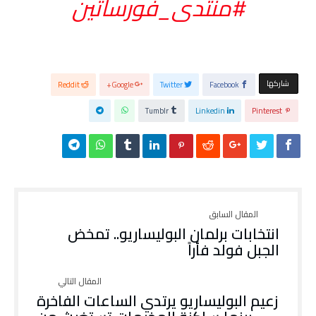
#منتدى_فورساتين
‫‫ شاركها‬
Reddit
Google+
Twitter
Facebook
Tumblr
Linkedin
Pinterest
انتخابات برلمان البوليساريو.. تمخض
الجبل فولد فأراً
زعيم البوليساريو يرتدي الساعات الفاخرة