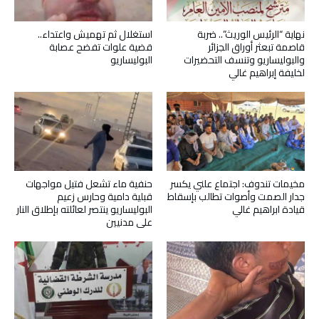
نهاية “الرئيس الوريث”.. ضربة
استغلال ثم تهميش واعتداء..
قاصمة تبعثر أوراق الجزائر
قضية علوات تفضح عصابة
والبوليساريو وتنسف التحضيرات
البوليساريو
لخليفة إبراهيم غالي
مخيمات تندوف: اجتماع علني يكسر
حنفية ماء تشعل فتيل مواجهات
جدار الصمت وأصوات تطالب بإسقاط
قبلية دامية وحارس زعيم
قيادة ابراهيم غالي
البوليساريو ينتصر لعائلته بإطلاق النار
على مدنيين