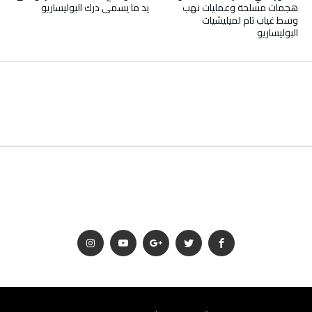
هجمات مسلحة وعمليات نهب
يد ما يسمى درك البوليساريو
وسط غياب تام لميليشيات
البوليساريو