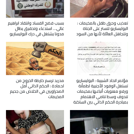
تعذيب وحرق طفل بالمخيمات :
بسبب فضح الفساد وانتقاد ابراهيم
البوليساريو تتستر على الجناة
غالي… استدعاء وتحقيق يطال
وتتجاهل العائلة لأنها من السود
مدونا يشتغل في درك البوليساريو
مؤتمر اتحاد الشبيبة : البوليساريو
مدريد ترسم خارطة الخروج من
تستغل الوفود الأجنبية لطمأنة
لحمادة : الحكم الذاتي أمل
ورفع معنويات أتباعها بمخيمات
الصحراويين في الخلاص من جحيم
تندوف وسط تنامي الاهتمام
المخيمات
بمبادرة الحكم الذاتي بين الساكنة