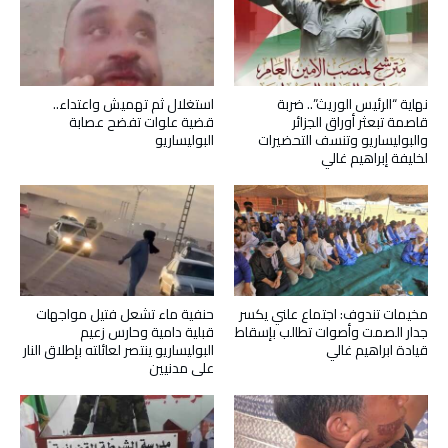
نهاية “الرئيس الوريث”.. ضربة
استغلال ثم تهميش واعتداء..
قاصمة تبعثر أوراق الجزائر
قضية علوات تفضح عصابة
والبوليساريو وتنسف التحضيرات
البوليساريو
لخليفة إبراهيم غالي
مخيمات تندوف: اجتماع علني يكسر
حنفية ماء تشعل فتيل مواجهات
جدار الصمت وأصوات تطالب بإسقاط
قبلية دامية وحارس زعيم
قيادة ابراهيم غالي
البوليساريو ينتصر لعائلته بإطلاق النار
على مدنيين