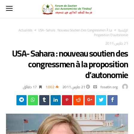
‫الرئيسية‬
USA- Sahara : Nouveau Soutien Des Congressmen À La
Actualités
Proposition D’autonomie
21 مارس 2011
USA- Sahara : nouveau soutien des
congressmen à la proposition
d’autonomie
fosatin.org
21 مارس 2011
1٬002
17 ‫دقائق‬