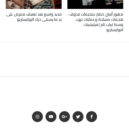
تدهور أمني خطير بمخيمات تندوف :
تنديد واسع بعد تعنيف ممرض على
هجمات مسلحة وعمليات نهب
يد ما يسمى درك البوليساريو
وسط غياب تام لميليشيات
البوليساريو