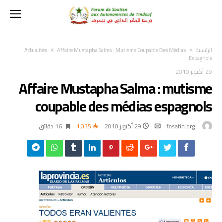
‫الرئيسية‬
Affaire Mustapha Salma : Mutisme Coupable Des Médias
Actualités
Espagnols
29 أكتوبر 2010
Affaire Mustapha Salma : mutisme
coupable des médias espagnols
fosatin.org
29 أكتوبر 2010
1٬035
16 ‫دقائق‬