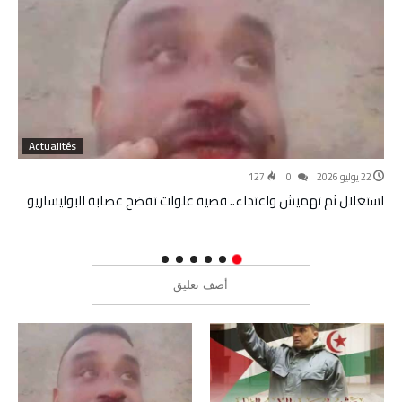
Actualités
22 يوليو 2026
0
127
استغلال ثم تهميش واعتداء.. قضية علوات تفضح عصابة البوليساريو