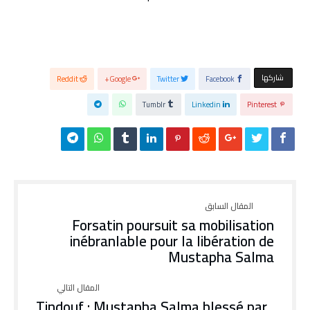
‫‫ شاركها‬
Reddit
Google+
Twitter
Facebook
Tumblr
Linkedin
Pinterest
Forsatin poursuit sa mobilisation
inébranlable pour la libération de
Mustapha Salma
Tindouf : Mustapha Salma blessé par