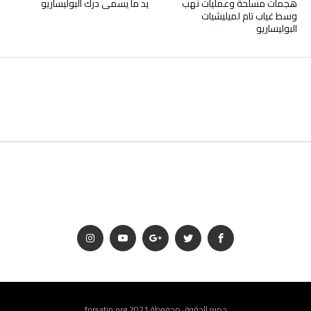
هجمات مسلحة وعمليات نهب
يد ما يسمى درك البوليساريو
وسط غياب تام لميليشيات
البوليساريو
جميع الحقوق محفوظة 2021 forsatin.org