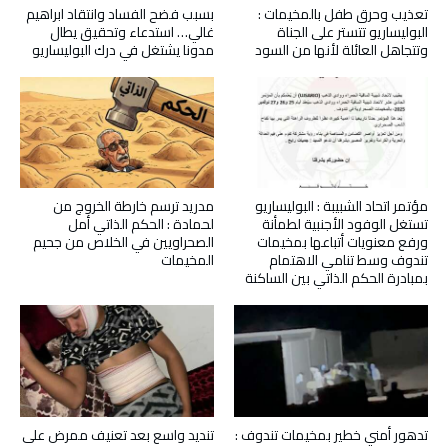
تعذيب وحرق طفل بالمخيمات :
بسبب فضح الفساد وانتقاد ابراهيم
البوليساريو تتستر على الجناة
غالي… استدعاء وتحقيق يطال
وتتجاهل العائلة لأنها من السود
مدونا يشتغل في درك البوليساريو
مؤتمر اتحاد الشبيبة : البوليساريو
مدريد ترسم خارطة الخروج من
تستغل الوفود الأجنبية لطمأنة
لحمادة : الحكم الذاتي أمل
ورفع معنويات أتباعها بمخيمات
الصحراويين في الخلاص من جحيم
تندوف وسط تنامي الاهتمام
المخيمات
بمبادرة الحكم الذاتي بين الساكنة
تدهور أمني خطير بمخيمات تندوف :
تنديد واسع بعد تعنيف ممرض على