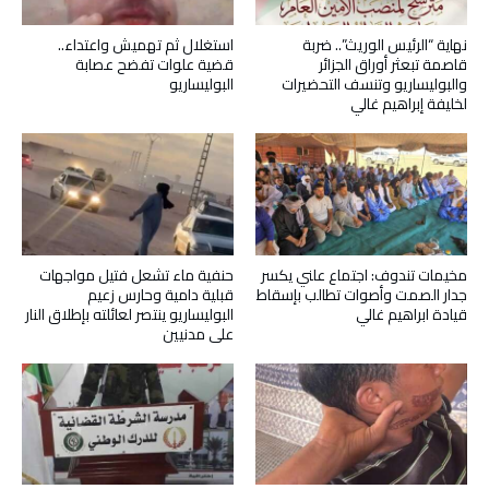
نهاية “الرئيس الوريث”.. ضربة
استغلال ثم تهميش واعتداء..
قاصمة تبعثر أوراق الجزائر
قضية علوات تفضح عصابة
والبوليساريو وتنسف التحضيرات
البوليساريو
لخليفة إبراهيم غالي
مخيمات تندوف: اجتماع علني يكسر
حنفية ماء تشعل فتيل مواجهات
جدار الصمت وأصوات تطالب بإسقاط
قبلية دامية وحارس زعيم
قيادة ابراهيم غالي
البوليساريو ينتصر لعائلته بإطلاق النار
على مدنيين