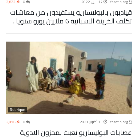
fosatin.org
17 أبريل 2022
0
2٬622
قياديون بالبوليساريو يستفيدون من معاشات
تكلف الخزينة الاسبانية 6 ملايين يورو سنويا .
Rubrique
fosatin.org
15 أكتوبر 2021
0
2٬096
عصابات البوليساريو تعبث بمخزون الادوية