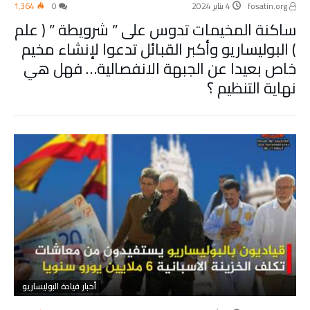
fosatin.org
4 يناير 2024
0
1٬364
ساكنة المخيمات تدوس على ” شرويطة ” ( علم
) البوليساريو وأكبر القبائل تدعوا لإنشاء مخيم
خاص بعيدا عن الجبهة الانفصالية… فهل هي
نهاية التنظيم ؟
أخبار قيادة البوليساريو