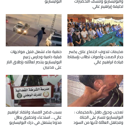
والبوليساريو وتنسف التحضيرات
البوليساريو
لخليفة إبراهيم غالي
مخيمات تندوف: اجتماع علني يكسر
حنفية ماء تشعل فتيل مواجهات
جدار الصمت وأصوات تطالب بإسقاط
قبلية دامية وحارس زعيم
قيادة ابراهيم غالي
البوليساريو ينتصر لعائلته بإطلاق النار
على مدنيين
تعذيب وحرق طفل بالمخيمات :
بسبب فضح الفساد وانتقاد ابراهيم
البوليساريو تتستر على الجناة
غالي… استدعاء وتحقيق يطال
وتتجاهل العائلة لأنها من السود
مدونا يشتغل في درك البوليساريو