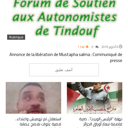
Rubrique
6 أكتوبر 2010
0
1٬146
Annonce de la libération de Mustapha salma : Communiqué de
presse
نهاية “الرئيس الوريث”.. ضربة
استغلال ثم تهميش واعتداء..
قاصمة تبعثر أوراق الجزائر
قضية علوات تفضح عصابة