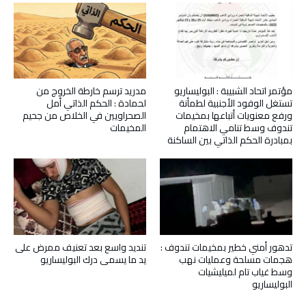
مؤتمر اتحاد الشبيبة : البوليساريو
مدريد ترسم خارطة الخروج من
تستغل الوفود الأجنبية لطمأنة
لحمادة : الحكم الذاتي أمل
ورفع معنويات أتباعها بمخيمات
الصحراويين في الخلاص من جحيم
تندوف وسط تنامي الاهتمام
المخيمات
بمبادرة الحكم الذاتي بين الساكنة
تدهور أمني خطير بمخيمات تندوف :
تنديد واسع بعد تعنيف ممرض على
هجمات مسلحة وعمليات نهب
يد ما يسمى درك البوليساريو
وسط غياب تام لميليشيات
البوليساريو