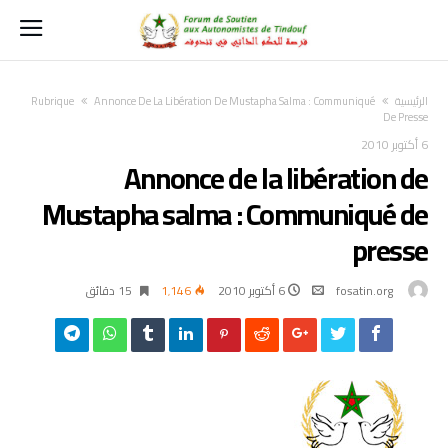
‫الرئيسية‬
Annonce De La Libération De Mustapha Salma : Communiqué
Rubrique
De Presse
6 أكتوبر 2010
Annonce de la libération de
Mustapha salma : Communiqué de
presse
fosatin.org
6 أكتوبر 2010
1٬146
15 ‫دقائق‬