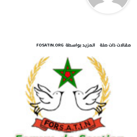
‫مقالات ذات صلة‬
‫‫المزيد بواسطة‬ ‬ FOSATIN.ORG