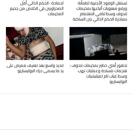
تستغل الوفود الأجنبية لطمأنة
لحمادة : الحكم الذاتي أمل
ورفع معنويات أتباعها بمخيمات
الصحراويين في الخلاص من جحيم
تندوف وسط تنامي الاهتمام
المخيمات
بمبادرة الحكم الذاتي بين الساكنة
تدهور أمني خطير بمخيمات تندوف :
تنديد واسع بعد تعنيف ممرض على
هجمات مسلحة وعمليات نهب
يد ما يسمى درك البوليساريو
وسط غياب تام لميليشيات
البوليساريو