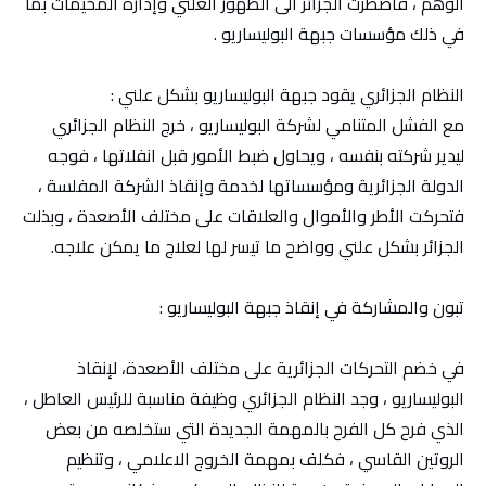
الوهم ، فاضطرت الجزائر الى الظهور العلني وإدارة المخيمات بما
في ذلك مؤسسات جبهة البوليساريو .
النظام الجزائري يقود جبهة البوليساريو بشكل علني :
مع الفشل المتنامي لشركة البوليساريو ، خرج النظام الجزائري
ليدير شركته بنفسه ، ويحاول ضبط الأمور قبل انفلاتها ، فوجه
الدولة الجزائرية ومؤسساتها لخدمة وإنقاذ الشركة المفلسة ،
فتحركت الأطر والأموال والعلاقات على مختلف الأصعدة ، وبذلت
الجزائر بشكل علني وواضح ما تيسر لها لعلاج ما يمكن علاجه.
تبون والمشاركة في إنقاذ جبهة البوليساريو :
في خضم التحركات الجزائرية على مختلف الأصعدة، لإنقاذ
البوليساريو ، وجد النظام الجزائري وظيفة مناسبة للرئيس العاطل ،
الذي فرح كل الفرح بالمهمة الجديدة التي ستخلصه من بعض
الروتين القاسي ، فكلف بمهمة الخروج الاعلامي ، وتنظيم