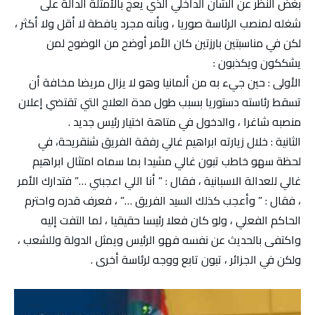
بغض النظر عن الشأن الداخلي الذي يعج بالأمثلة الدالة على
شغله لمنصب الرئاسة صوريا ، وبأنه مجرد يافطة لا أقل ولا أكثر ،
لكن في مناسبتين بارزتين كان الأمر أوضح من الوضوح لمن
يشككون ويكذبون :
الأولى : حين جيء به من ألمانيا وهو لا يزال مريضا مخافة أن
تسقط رئاسته دستوريا بسبب طول مدة العلاج التي تقتضي إعلان
منصبه شاغرا ، والدخول في متاهة اختيار رئيس جديد .
الثانية : خلال زيارته ابراهيم غالي رفقة الفريق شنقريحة، في
لحظة سهو خاطب تبون غالي مشيدا بما سماه امتثال ابراهيم
غالي للعدالة الاسبانية ، فقال : ” أنا اللي اعجبني …” فتدارك الأمر
، فقال : ” وأعجب كذلك السيد الفريق …” ، فعرف قدره واحترم
الحاكم الفعلي ، ولو كان فعلا رئيسا حقيقيا ، لما التفت إليه
واكتفى بالحديث عن نفسه فهو الرئيس ويمثل الدولة وللشعب ،
ولكن في الجزائر ، تبون تابع ووجه لرئاسة أخرى .