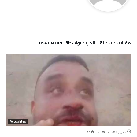
‫مقالات ذات صلة‬
‫‫المزيد بواسطة‬ ‬ FOSATIN.ORG
Actualités
7 يونيو 2026
0
468