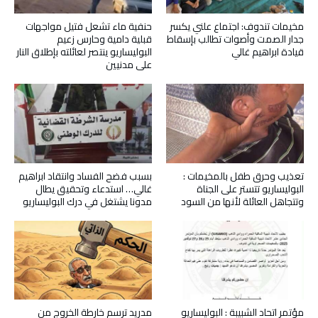
مخيمات تندوف: اجتماع علني يكسر
حنفية ماء تشعل فتيل مواجهات
جدار الصمت وأصوات تطالب بإسقاط
قبلية دامية وحارس زعيم
قيادة ابراهيم غالي
البوليساريو ينتصر لعائلته بإطلاق النار
على مدنيين
تعذيب وحرق طفل بالمخيمات :
بسبب فضح الفساد وانتقاد ابراهيم
البوليساريو تتستر على الجناة
غالي… استدعاء وتحقيق يطال
وتتجاهل العائلة لأنها من السود
مدونا يشتغل في درك البوليساريو
مؤتمر اتحاد الشبيبة : البوليساريو
مدريد ترسم خارطة الخروج من