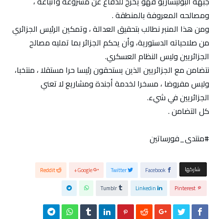
جبهة البوليساريو فهو يخرج للدفاع عن مشروعه وأتباعه ،
ومصالحه المعروفة بالمنطقة .
ومن هذا المنبر نطالب بتحقيق العدالة ، وتمكين الرئيس الجزائري
من صلاحياته الدستورية، وأن يحكم الجزائر بما تمليه مصالح
الجزائريين وليس النظام العسكري.
نتضامن مع الجزائريين الذين يستحقون رئيسا حرا مستقلا ، منتخبا،
وليس مفروضا ، مسخرا لخدمة أجندة ومشاريع لا تعني
الجزائريين في شيء.
كل التضامن .
#منتدى_فورساتين
‫‫ شاركها‬
Reddit
Google+
Twitter
Facebook
Tumblr
Linkedin
Pinterest