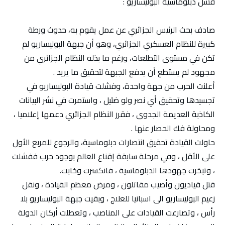
فشل دبلوماسية البوليساريو :
صادف بحث الرئيس الجزائري عن عمل يقوم به، حدوث ورطة
كبيرة للنظام العسكري الجزائري، وهو أن جبهة البوليساريو لم
تكن في مستوى التطلعات، ورغم ما بذله النظام الجزائري من
مجهود لم يستطع أن يدفع الجبهة لتحقيق ما يريد .
أعلنت الحرب من جهة واحدة، وفشلت قيادة البوليساريو في
تجسيدها وتحقيق أي نصر ولو ضئيل ، واستمرت في نشر البيانات
الكاذبة العديمة الجدوى ، فقرر النظام الجزائري دعمها إعلاميا ،
ومحاولة فك الحصار عنها .
حاولت القيادة تحقيق انتصارات دبلوماسية، والرجوع للمربع الأول
على الأقل ، وفي مرحلة سابقة إقناع العالم بوجود حرب ففشلت
، وتبخرت جهودها الدبلوماسية ، فانكسرت وخابت.
قتل قياديون وأصيب مقاتلون ، ومرض معظم القيادة ، ونقل
زعيم البوليساريو الى اسبانيا للعلاج ، وبقيت جبهة البوليساريو بلا
رأس ، وتصارعت القيادات على المناصب ، وتعطلت أركان الدولة