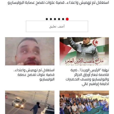
نهاية “الرئيس الوريث”.. ضربة قاصمة تبعثر أوراق الجزائر والبوليساريو
وتنسف التحضيرات لخليفة إبراهيم غالي
نهاية “الرئيس الوريث”.. ضربة
استغلال ثم تهميش واعتداء..
قاصمة تبعثر أوراق الجزائر
قضية علوات تفضح عصابة
والبوليساريو وتنسف التحضيرات
البوليساريو
لخليفة إبراهيم غالي