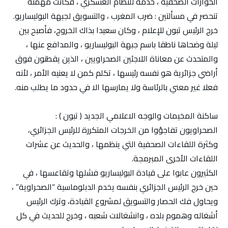
الحوارات الصحفية ، خدمة للنظام العسكري ، فكانت مهمته
تنحصر في مسألتين : ضرب المغرب ، والتسويق لجبهة البوليساريو.
خرج الرئيس تبون للإعلام ، وكان سعيدا بذاك الخروج، فأصبح بين
ليلة وضحاها ناطقا باسم جبهة البوليساريو ، والمدافع عنها ،
والمتحدث عن معاناة اللاجئين الصحراويين ، الذين يقطنون فوق
أراضي جزائرية هو نفسه رئيسها ، تكلم كمن لا يعنيه الأمر ، لأنه
فعلا غير معني بالرئاسة ولا يمارسها الا في حدود ما يطلب منه.
ساكنة المخيمات والوجه الاعلامي الجديد ( تبون ) :
الصحراويون تفاجؤوا من الخرجات المتكررة للرئيس الجزائري،
وكثرة اللقاءات الصحفية التي ينظمها ، والحديث عن عشرات
اللقاءات الأخرى المبرمجة.
الكثيرون عابوا على قيادة البوليساريو فشلها وتقاعسها ، في
حين خرج الرئيس الجزائري بنفسه يخدم الدبلوماسية “الصحراوية” ،
ويحاول فك الحصار والتسويق لمشروع القيادة، وترك الرئيس
أشغاله وهموم بلده ، وانشغالات شعبه ، وخرج للحديث في كل