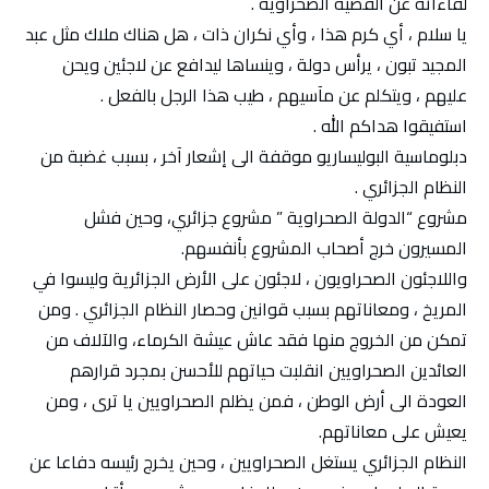
لقاءاته عن القضية الصحراوية .
يا سلام ، أي كرم هذا ، وأي نكران ذات ، هل هناك ملاك مثل عبد
المجيد تبون ، يرأس دولة ، وينساها ليدافع عن لاجئين ويحن
عليهم ، ويتكلم عن مآسيهم ، طيب هذا الرجل بالفعل .
استفيقوا هداكم الله .
دبلوماسية البوليساريو موقفة الى إشعار آخر ، بسبب غضبة من
النظام الجزائري .
مشروع “الدولة الصحراوية ” مشروع جزائري، وحين فشل
المسيرون خرج أصحاب المشروع بأنفسهم.
واللاجئون الصحراويون ، لاجئون على الأرض الجزائرية وليسوا في
المريخ ، ومعاناتهم بسبب قوانين وحصار النظام الجزائري . ومن
تمكن من الخروج منها فقد عاش عيشة الكرماء، والآلاف من
العائدين الصحراويين انقلبت حياتهم للأحسن بمجرد قرارهم
العودة الى أرض الوطن ، فمن يظلم الصحراويين يا ترى ، ومن
يعيش على معاناتهم.
النظام الجزائري يستغل الصحراويين ، وحين يخرج رئيسه دفاعا عن