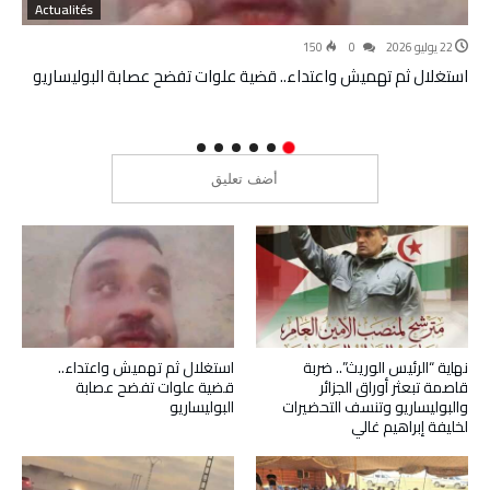
Actualités
22 يوليو 2026
0
150
استغلال ثم تهميش واعتداء.. قضية علوات تفضح عصابة البوليساريو
نهاية “الرئيس الوريث”.. ضربة
استغلال ثم تهميش واعتداء..
قاصمة تبعثر أوراق الجزائر
قضية علوات تفضح عصابة
والبوليساريو وتنسف التحضيرات
البوليساريو
لخليفة إبراهيم غالي