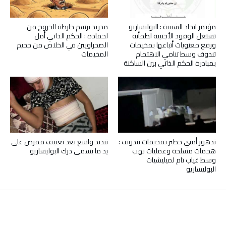
مؤتمر اتحاد الشبيبة : البوليساريو
مدريد ترسم خارطة الخروج من
تستغل الوفود الأجنبية لطمأنة
لحمادة : الحكم الذاتي أمل
ورفع معنويات أتباعها بمخيمات
الصحراويين في الخلاص من جحيم
تندوف وسط تنامي الاهتمام
المخيمات
بمبادرة الحكم الذاتي بين الساكنة
تدهور أمني خطير بمخيمات تندوف :
تنديد واسع بعد تعنيف ممرض على
هجمات مسلحة وعمليات نهب
يد ما يسمى درك البوليساريو
وسط غياب تام لميليشيات
البوليساريو