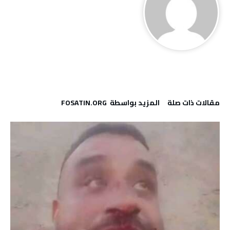
‫مقالات ذات صلة‬
‫‫المزيد بواسطة‬ ‬ FOSATIN.ORG