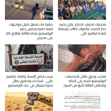
مخيمات تندوف: اجتماع علني يكسر
حنفية ماء تشعل فتيل مواجهات
جدار الصمت وأصوات تطالب بإسقاط
قبلية دامية وحارس زعيم
قيادة ابراهيم غالي
البوليساريو ينتصر لعائلته بإطلاق النار
على مدنيين
تعذيب وحرق طفل بالمخيمات :
بسبب فضح الفساد وانتقاد ابراهيم
البوليساريو تتستر على الجناة
غالي… استدعاء وتحقيق يطال
وتتجاهل العائلة لأنها من السود
مدونا يشتغل في درك البوليساريو