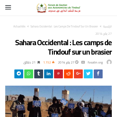
‫الرئيسية‬
Sahara Occidental : Les Camps De Tindouf Sur Un Brasier
Actualités
27 يناير 2014
Sahara Occidental : Les camps de
Tindouf sur un brasier
fosatin.org
27 يناير 2014
1٬152
21 ‫دقائق‬