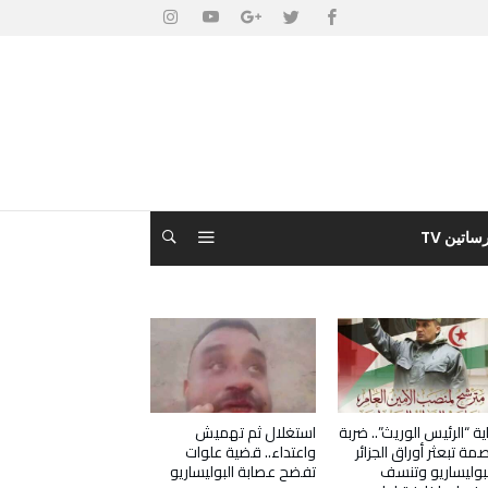
ساتين TV
ية “الرئيس الوريث”.. ضربة
استغلال ثم تهميش
مة تبعثر أوراق الجزائر
واعتداء.. قضية علوات
بوليساريو وتنسف
تفضح عصابة البوليساريو