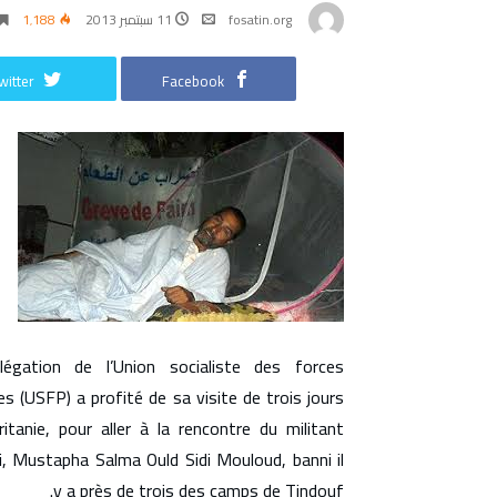
fosatin.org
11 سبتمبر 2013
1٬188
witter
Facebook
égation de l’Union socialiste des forces
es (USFP) a profité de sa visite de trois jours
itanie, pour aller à la rencontre du militant
i, Mustapha Salma Ould Sidi Mouloud, banni il
y a près de trois des camps de Tindouf.