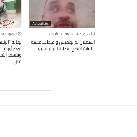
Actualités
22 يوليو 2026
0
135
7 يونيو 2026
استغلال ثم تهميش واعتداء.. قضية
نهاية “الرئي
علوات تفضح عصابة البوليساريو
تبعثر أوراق ا
وتنسف التحض
غالي