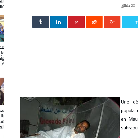
الت
20 ‫دقائق‬
غال
T
مخي
علن
وأص
قيا
Une dél
populair
تع
بال
en Maur
تتس
الع
sahraou