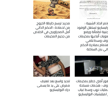
مر اتحاد الشبيبة :
مدريد ترسم خارطة الخروج
وليساريو تستغل الوفود
من لحمادة : الحكم الذاتي
جنبية لطمأنة ورفع
أمل الصحراويين في الخلاص
ويات أتباعها بمخيمات
من جحيم المخيمات
دوف وسط تنامي
هتمام بمبادرة الحكم
اتي بين الساكنة
ور أمني خطير بمخيمات
تنديد واسع بعد تعنيف
دوف : هجمات مسلحة
ممرض على يد ما يسمى
ليات نهب وسط غياب
درك البوليساريو
 لميليشيات البوليساريو