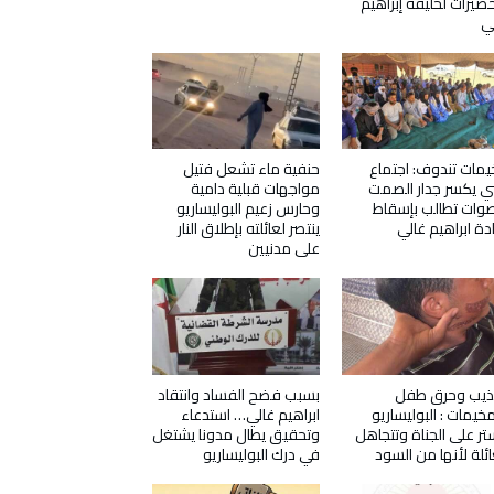
حضيرات لخليفة إبراهيم
ي
مات تندوف: اجتماع
حنفية ماء تشعل فتيل
ي يكسر جدار الصمت
مواجهات قبلية دامية
وات تطالب بإسقاط
وحارس زعيم البوليساريو
دة ابراهيم غالي
ينتصر لعائلته بإطلاق النار
على مدنيين
ذيب وحرق طفل
بسبب فضح الفساد وانتقاد
مخيمات : البوليساريو
ابراهيم غالي… استدعاء
تر على الجناة وتتجاهل
وتحقيق يطال مدونا يشتغل
ائلة لأنها من السود
في درك البوليساريو