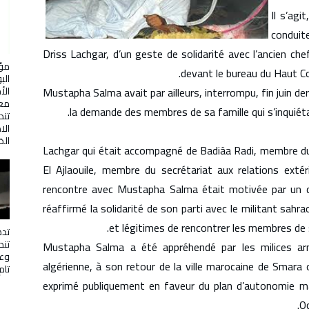
Il s’agi
conduite
Driss Lachgar, d’un geste de solidarité avec l’ancien chef
مؤت
devant le bureau du Haut C
الب
الأ
Mustapha Salma avait par ailleurs, interrompu, fin juin der
معن
la demande des membres de sa famille qui s’inquiéta
تن
الا
الذ
Lachgar qui était accompagné de Badiâa Radi, membre du
El Ajlaouile, membre du secrétariat aux relations exté
rencontre avec Mustapha Salma était motivée par un dev
réaffirmé la solidarité de son parti avec le militant sahr
et légitimes de rencontrer les membres de s
تده
تن
Mustapha Salma a été appréhendé par les milices arm
وعم
algérienne, à son retour de la ville marocaine de Smara où,
تام
exprimé publiquement en faveur du plan d’autonomie m
Oc