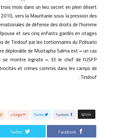
trois mois dans un lieu secret en plein désert
in 2010, vers la Mauritanie sous la pression des
rnationales de défense des droits de l’homme.
n épouse et ses cinq enfants gardés en otages
s de Tindouf par les tortionnaires du Polisario.
aire déplorable de Mustapha Salma est « un cas
ale se montre ingrate ». Et le chef de l’USFP
atrocités et crimes commis dans les camps de
Tindouf.
‫‫ شاركها‬
Google+
Twitter
Facebook
Twitter
Facebook