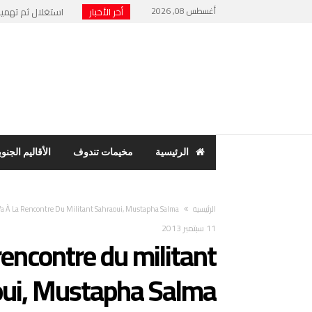
أغسطس 08, 2026
أخر الأخبار
استغلال ثم تهميش 
نهاية “الرئيس الور
حنفية ماء تشعل فت
مخيمات تندوف: اجت
بسبب فضح الفساد وا
الرئيسية
مخيمات تندوف
الأقاليم الجنوب
‫الرئيسية‬
Va À La Rencontre Du Militant Sahraoui, Mustapha Salma
11 سبتمبر 2013
rencontre du militant
oui, Mustapha Salma