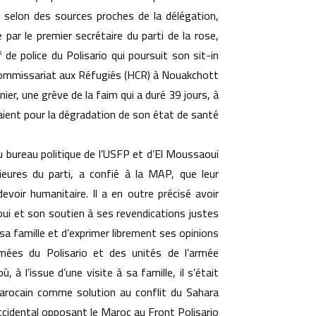
t, selon des sources proches de la délégation,
 par le premier secrétaire du parti de la rose,
 de police du Polisario qui poursuit son sit-in
ommissariat aux Réfugiés (HCR) à Nouakchott.
nier, une grève de la faim qui a duré 39 jours, à
ient pour la dégradation de son état de santé.
 bureau politique de l’USFP et d’El Moussaoui
rieures du parti, a confié à la MAP, que leur
oir humanitaire. Il a en outre précisé avoir
aoui et son soutien à ses revendications justes
a famille et d’exprimer librement ses opinions.
ées du Polisario et des unités de l’armée
 à l’issue d’une visite à sa famille, il s’était
arocain comme solution au conflit du Sahara
cidental opposant le Maroc au Front Polisario.