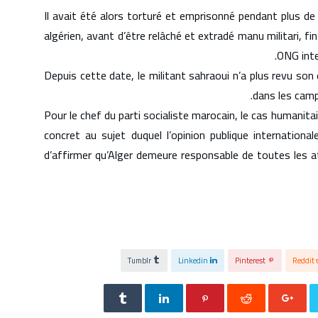
Il avait été alors torturé et emprisonné pendant plus de 
algérien, avant d’être relâché et extradé manu militari, f
ONG inte
Depuis cette date, le militant sahraoui n’a plus revu so
dans les camp
Pour le chef du parti socialiste marocain, le cas humanit
concret au sujet duquel l’opinion publique internation
d’affirmer qu’Alger demeure responsable de toutes les 
Tumblr
Linkedin
Pinterest
Reddit