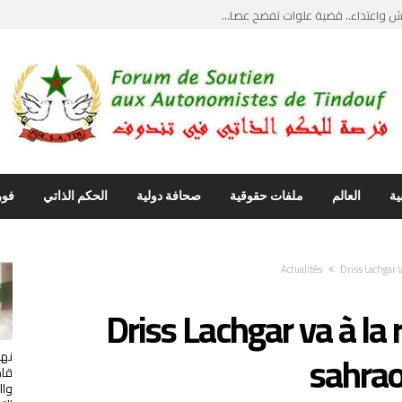
واعتداء.. قضية علوات تفضح عصا...
يث”.. ضربة قاصمة...
يل مواجهات قبلية دامية وحارس ...
ماع علني يكسر جدار الصمت وأصو...
نتقاد ابراهيم غالي… استدعاء ...
ية
العالم
ملفات حقوقية
صحافة دولية
الحكم الذاتي
فور
Actualités
Driss Lachgar 
Driss Lachgar va à la 
sahra
نها
قاص
وال