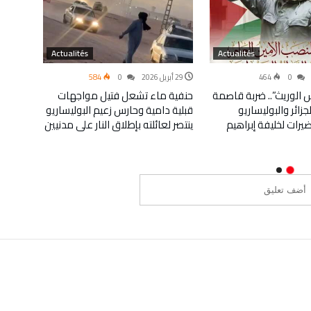
Actualités
Actualités
0
464
29 أبريل 2026
0
584
5 أبريل 2026
س الوريث”.. ضربة قاصمة
حنفية ماء تشعل فتيل مواجهات
مخيمات
لجزائر والبوليساريو
قبلية دامية وحارس زعيم البوليساريو
جدار ا
يرات لخليفة إبراهيم
ينتصر لعائلته بإطلاق النار على مدنيين
قيادة ا