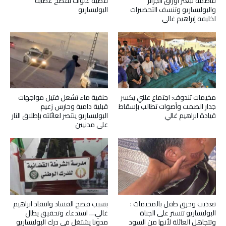
قاصمة تبعثر أوراق الجزائر
قضية علوات تفضح عصابة
والبوليساريو وتنسف التحضيرات
البوليساريو
لخليفة إبراهيم غالي
مخيمات تندوف: اجتماع علني يكسر
حنفية ماء تشعل فتيل مواجهات
جدار الصمت وأصوات تطالب بإسقاط
قبلية دامية وحارس زعيم
قيادة ابراهيم غالي
البوليساريو ينتصر لعائلته بإطلاق النار
على مدنيين
تعذيب وحرق طفل بالمخيمات :
بسبب فضح الفساد وانتقاد ابراهيم
البوليساريو تتستر على الجناة
غالي… استدعاء وتحقيق يطال
وتتجاهل العائلة لأنها من السود
مدونا يشتغل في درك البوليساريو