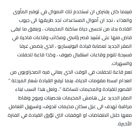
فبينما كان يفترض ان تستخدم تلك الاموال في توفير المأوى
والغذاء ، نجد ان أموال المساعدات تجد طريقها الى جيوب
القادة بدلا من تحسين حياة ساكنة المخيمات ، وينفق ما تبقى
فاض منها على تشييد قصر رئاسي ومكاتب وقاعات فاخرة في
المقر الجديد لعصابة قيادة البوليساريو ، الذي يتضمن غرفا
فسيحة للنوم وقاعات استقبال ضيوف ، وكذا قاعة للحفلات
والسهرات.
نعم قاعة للحفلات في الوقت الذي يعاني فيه الصحراويون من
انعدام ابسط مقومات الحياة، بينما ترفع القيادة شعار المرحلة ”
القصور للقيادة والمخيمات للساكنة “، ولعل هذا السبب لبناء
المقر الجديد على هامش المخيمات بتحصينات وبروج ونقاط
مراقبة تهدف الى عزل سكان مخيمات تندوف، وتسهيل التعامل
معها خلال الانتفاضات او الوقفات التي تؤرق القيادة في الفترة
الأخيرة.