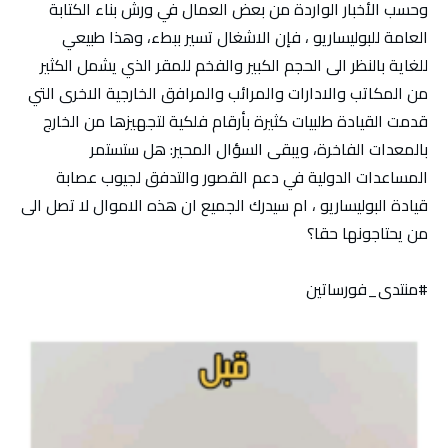
وحسب الأخبار الواردة من بعض العمال في ورش بناء الكتابة
العامة للبوليساريو ، فإن الاشغال تسير ببطء، وهذا طبيعي
للغاية بالنظر الى الحجم الكبير والفخم للمقر الذي يشمل الكثير
من المكاتب والادارات والمرائب والمرافق الخارجية الاخرى التي
قدمت القيادة طلبيات كثيرة بأرقام فلكية لتجهيزها من الخارج
بالمعدات الفاخرة، ويبقى السؤال المحير: هل ستستمر
المساعدات الدولية في دعم القصور والتدفق لجيوب عصابة
قيادة البوليساريو ، ام سيدرك الجميع ان هذه الاموال لا تصل الى
من يحتاجونها حقا؟
#منتدى_فورساتين