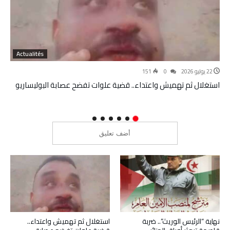
Actualités
22 يوليو 2026
0
151
استغلال ثم تهميش واعتداء.. قضية علوات تفضح عصابة البوليساريو
نهاية “الرئيس الوريث”.. ضربة
استغلال ثم تهميش واعتداء..