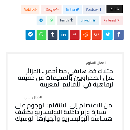
‫‫ شاركها‬
Reddit
Google+
Twitter
Facebook
Tumblr
Linkedin
Pinterest
امتلاك خط هاتفي خط أحمر …الجزائر
تعزل الصحراويين بالمخيمات عن حقيقة
الرفاهية في الأقاليم المغربية
من الاعتصام إلى الانتقام: الهجوم على
سيارة وزير داخلية البوليساريو يكشف
هشاشة البوليساريو وانهيارها الوشيك