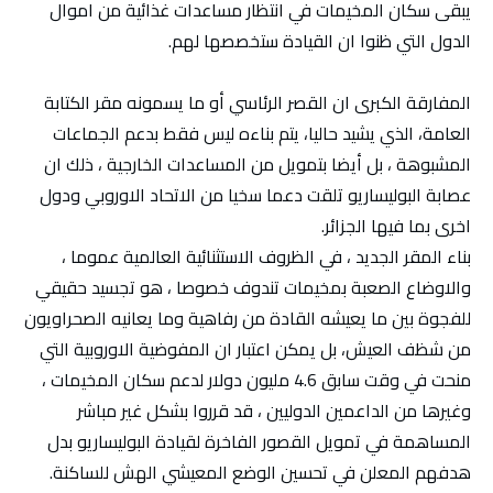
يبقى سكان المخيمات في انتظار مساعدات غذائية من اموال
الدول التي ظنوا ان القيادة ستخصصها لهم.
المفارقة الكبرى ان القصر الرئاسي أو ما يسمونه مقر الكتابة
العامة، الذي يشيد حاليا، يتم بناءه ليس فقط بدعم الجماعات
المشبوهة ، بل أيضا بتمويل من المساعدات الخارجية ، ذلك ان
عصابة البوليساريو تلقت دعما سخيا من الاتحاد الاوروبي ودول
اخرى بما فيها الجزائر.
بناء المقر الجديد ، في الظروف الاستثنائية العالمية عموما ،
والاوضاع الصعبة بمخيمات تندوف خصوصا ، هو تجسيد حقيقي
للفجوة بين ما يعيشه القادة من رفاهية وما يعانيه الصحراويون
من شظف العيش، بل يمكن اعتبار ان المفوضية الاوروبية التي
منحت في وقت سابق 4.6 مليون دولار لدعم سكان المخيمات ،
وغيرها من الداعمين الدوليين ، قد قرروا بشكل غير مباشر
المساهمة في تمويل القصور الفاخرة لقيادة البوليساريو بدل
هدفهم المعلن في تحسين الوضع المعيشي الهش للساكنة.