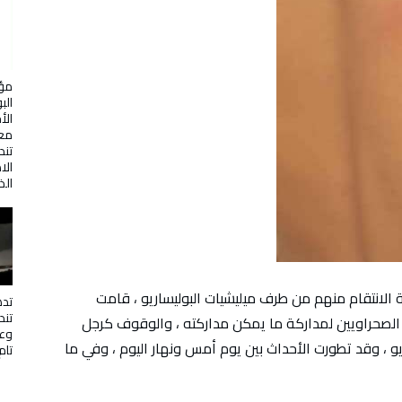
مؤت
الب
الأ
معن
تن
الا
الذ
لانتقام منهم من طرف ميليشيات البوليساريو ، قامت
تده
تن
 الصحراويين لمداركة ما يمكن مداركته ، والوقوف كرجل
وعم
 ، وقد تطورت الأحداث بين يوم أمس ونهار اليوم ، وفي ما
تام