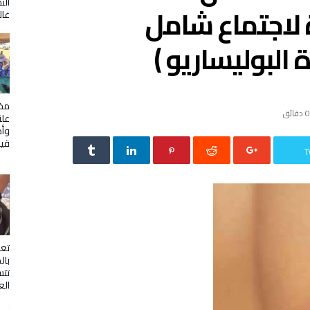
الت
ة لاجتماع شامل
غال
البوليساريو )
مخي
0 ‫دقائق‬
علن
وأص
قيا
T
تع
بال
تتس
الع