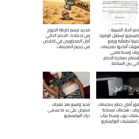
مر اتحاد الشبيبة :
مدريد ترسم خارطة الخروج
وليساريو تستغل الوفود
من لحمادة : الحكم الذاتي
جنبية لطمأنة ورفع
أمل الصحراويين في الخلاص
ويات أتباعها بمخيمات
من جحيم المخيمات
دوف وسط تنامي
هتمام بمبادرة الحكم
اتي بين الساكنة
ور أمني خطير بمخيمات
تنديد واسع بعد تعنيف
دوف : هجمات مسلحة
ممرض على يد ما يسمى
ليات نهب وسط غياب
درك البوليساريو
 لميليشيات البوليساريو