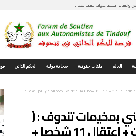
يث”.. ضربة قاصمة...
يل مواجهات قبلية دامية وحارس ...
ماع علني يكسر جدار الصمت وأصو...
نتقاد ابراهيم غالي… استدعاء ...
ية
العالم
ملفات حقوقية
صحافة دولية
الحكم الذاتي
فور
متابعة الانفلات الأمني بمخيمات تندوف : ( انتفاضة قبيلة لبيهات + اعتقال 11 شخصا + بناء قاعة بعد الدعوة لاجتماع شامل لمناقشة
مني بمخيمات تندوف : (
نها
انتفاضة قبيلة لبيهات + اعتقال 11 شخصا +
قاص
وال