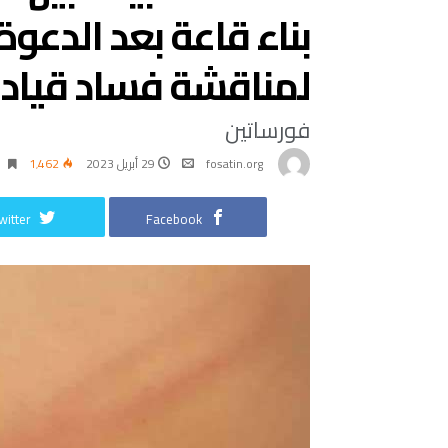
بناء قاعة بعد الدعو
لمناقشة فساد قيادة 
فورساتين
fosatin.org
29 أبريل 2023
1٬462
witter
Facebook