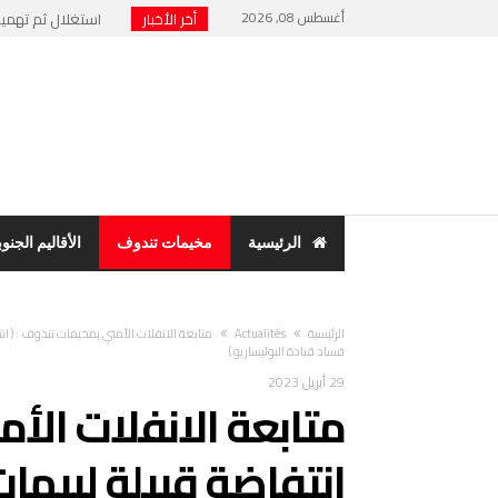
أغسطس 08, 2026
أخر الأخبار
نهاية “الرئيس الور
حنفية ماء تشعل فت
مخيمات تندوف: اجت
بسبب فضح الفساد وا
الرئيسية
مخيمات تندوف
الأقاليم الجنوب
‫الرئيسية‬
Actualités
فساد قيادة البوليساريو )
29 أبريل 2023
متابعة الانفلات الأ