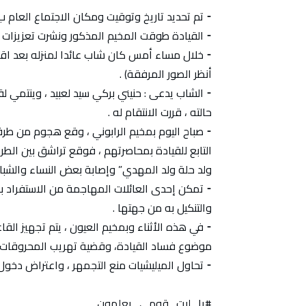
⁃ تم تحديد تاريخ وتوقيت ومكان الاجتماع العام ب : ولاية العيون على
⁃ القيادة طوقت المخيم المذكور ونشرت تعزيزات أ
⁃ خلال مساء أمس كان شاب عائدا لمنزله بعد اقتنا
أنظر الصور المرفقة) .
⁃ الشاب يدعى : حنيني بركي سيد لعبيد ، وينتمي لق
حالته ، قررت الانتقام له .
⁃ صباح اليوم بمخيم الرابوني ، وقع هجوم من طرف
التابع للقيادة بمحاصرتهم ، فوقع تراشق بين ال
ولد حلة ولد المهدي” وإصابة بعض النساء والشباب ، ونجم عنه إعتق
⁃ تمكن إحدى العائلات المهاجمة من الاستفراد بأ
والتنكيل به من جهتها .
⁃ في هذه الأثناء وبمخيم العيون ، يتم تجهيز الق
موضوع فساد القيادة، وقضية تهريب المحروقات ا
⁃ تحاول الميليشيات منع التجمهر ، واعتراض دخو
#يا_ليت_قومي_يعلمون