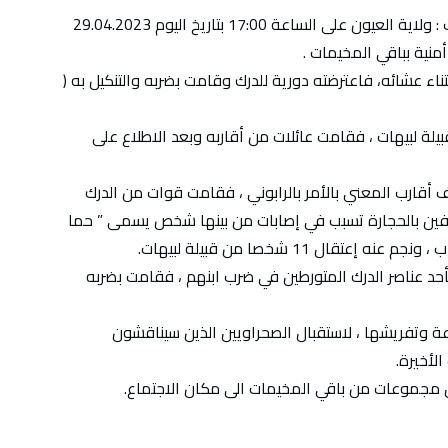
 الساعة 17:00 بتاريخ اليوم 29.04.2023
منية بباقي المخيمات .
ء عشائه، فاعترضته دورية للدرك وقامت بضربه والتنكيل به (
بيلة لبيهات ، فقامت عائلات من أقاربه وبعد الاطلاع على
 أقارب المعني بالأمر بالرابوني ، فقامت قوات من الدرك
طرفين بالحجارة تسبب في إصابات من بينها شخص يسمى ” حما
ال 11 شخصا من قبيلة لبيهات.
حد عناصر الدرك المتورطين في ضرب ابنهم ، فقامت بضربه
اعة وتفريشها ، لاستقبال الصحراويين الذين سيناقشون
لأخيرة.
ل مجموعات من باقي المخيمات الى مكان الاجتماع.