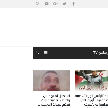
ساتين TV
ية “الرئيس الوريث”.. ضربة
استغلال ثم تهميش
مة تبعثر أوراق الجزائر
واعتداء.. قضية علوات
بوليساريو وتنسف
تفضح عصابة البوليساريو