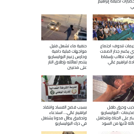
حضيرات لخليفة إبراهيم
ي
مات تندوف: اجتماع
حنفية ماء تشعل فتيل
ي يكسر جدار الصمت
مواجهات قبلية دامية
وات تطالب بإسقاط
وحارس زعيم البوليساريو
دة ابراهيم غالي
ينتصر لعائلته بإطلاق النار
على مدنيين
ذيب وحرق طفل
بسبب فضح الفساد وانتقاد
مخيمات : البوليساريو
ابراهيم غالي… استدعاء
تر على الجناة وتتجاهل
وتحقيق يطال مدونا يشتغل
ائلة لأنها من السود
في درك البوليساريو