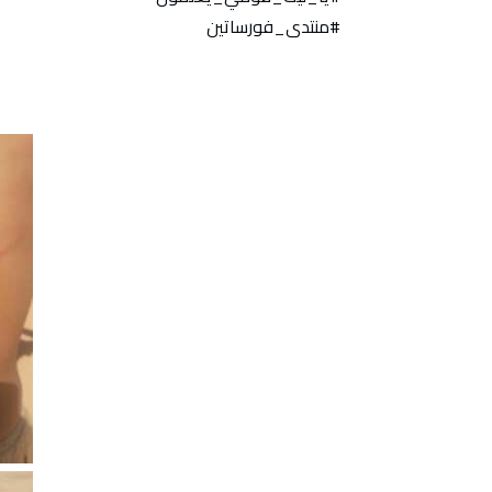
#منتدى_فورساتين