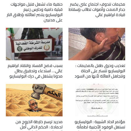
مخيمات تندوف: اجتماع علني يكسر
حنفية ماء تشعل فتيل مواجهات
جدار الصمت وأصوات تطالب بإسقاط
قبلية دامية وحارس زعيم
قيادة ابراهيم غالي
البوليساريو ينتصر لعائلته بإطلاق النار
على مدنيين
تعذيب وحرق طفل بالمخيمات :
بسبب فضح الفساد وانتقاد ابراهيم
البوليساريو تتستر على الجناة
غالي… استدعاء وتحقيق يطال
وتتجاهل العائلة لأنها من السود
مدونا يشتغل في درك البوليساريو
مؤتمر اتحاد الشبيبة : البوليساريو
مدريد ترسم خارطة الخروج من
تستغل الوفود الأجنبية لطمأنة
لحمادة : الحكم الذاتي أمل