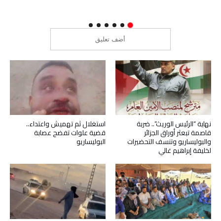
نهاية “الرئيس الوريث”.. ضربة
استغلال ثم تهميش واعتداء..
قاصمة تبعثر أوراق الجزائر
قضية علوات تفضح عصابة
والبوليساريو وتنسف التحضيرات
البوليساريو
لخليفة إبراهيم غالي