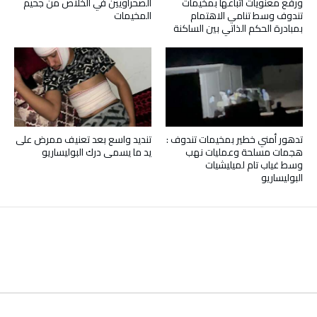
ورفع معنويات أتباعها بمخيمات
الصحراويين في الخلاص من جحيم
تندوف وسط تنامي الاهتمام
المخيمات
بمبادرة الحكم الذاتي بين الساكنة
تدهور أمني خطير بمخيمات تندوف :
تنديد واسع بعد تعنيف ممرض على
هجمات مسلحة وعمليات نهب
يد ما يسمى درك البوليساريو
وسط غياب تام لميليشيات
البوليساريو