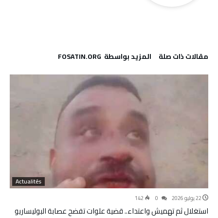
‫مقالات ذات صلة‬
‫‫المزيد بواسطة‬ ‬ FOSATIN.ORG
Actualités
22 يوليو 2026
0
142
استغلال ثم تهميش واعتداء.. قضية علوات تفضح عصابة البوليساريو