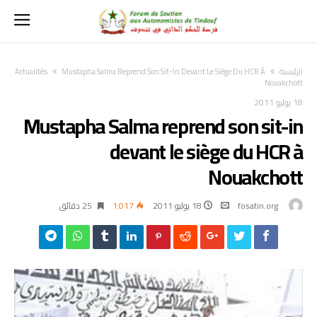
‫الرئيسية‬
Mustapha Salma Reprend Son Sit-In Devant Le Siège Du HCR À
Actualités
Nouakchott
18 يوليو 2011
Mustapha Salma reprend son sit-in
devant le siège du HCR à
Nouakchott
fosatin.org
18 يوليو 2011
1٬017
25 ‫دقائق‬