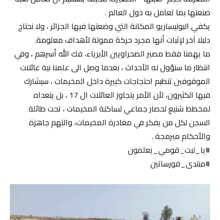
صنعتها بما تعامل به دول العالم .
يكفي البوليساريو المكانة التي وضعتها فيها الجزائر ، ولا نحتاج
دليلا آخر لإثبات أنها مجرد حركة ممولة لأهداف معلومة.
ما يهمنا فقط مصير الصحراويين الأبرياء، فك الله أسرهم ، وفي
انتظار ما ستؤول له الأحداث ، بعدما وصل الى علمنا نية عائلات
الموقوفين تنظيم احتجاجات كبيرة داخل المخيمات ، سيشارك
فيها الكثيرون، لأن الأمر يتجاوز العائلات ال 17 ، بل يتعداه
لمخطط شنيع لحصار جماعي لساكنة المخيمات ، تحت طائلة
السجن لكل من يفكر في مغادرة المخيمات، والتهم جاهزة
والأحكام مبرمجة .
#يا_ليت_قومي_يعلمون
#منتدى_فورساتين