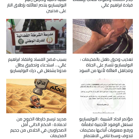
قيادة ابراهيم غالي
البوليساريو ينتصر لعائلته بإطلاق النار
على مدنيين
تعذيب وحرق طفل بالمخيمات :
بسبب فضح الفساد وانتقاد ابراهيم
البوليساريو تتستر على الجناة
غالي… استدعاء وتحقيق يطال
وتتجاهل العائلة لأنها من السود
مدونا يشتغل في درك البوليساريو
مؤتمر اتحاد الشبيبة : البوليساريو
مدريد ترسم خارطة الخروج من
تستغل الوفود الأجنبية لطمأنة
لحمادة : الحكم الذاتي أمل
ورفع معنويات أتباعها بمخيمات
الصحراويين في الخلاص من جحيم
تندوف وسط تنامي الاهتمام
المخيمات