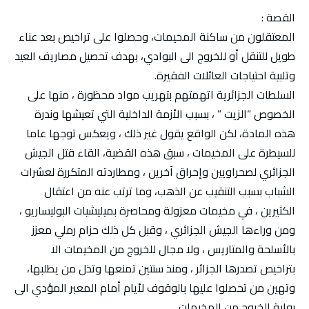
القصة :
المعتقلون من ساكنة المخيمات، وحصلوا على تراخيص بعد عناء
طويل للتنقل أو للخروج الى البوادي، بهدف تحصيل مصاريف العيد
وتلبية احتياجات العائلات الفقيرة.
السلطات الجزائرية اتهمتهم بتهريب مواد محظورة ، منها على
الخصوص “الزيت ” ، بسبب الأزمة الداخلية التي تعيشها وندرة
هذه المادة، لكن الواقع يقول غير ذلك ، ويعكس توجها عاما
للسيطرة على المخيمات ، سبق هذه القضية، القاء قتل الجيش
الجزائري لصحراويين وإحراق آخرين ، ومطاردته المتكررة لعشرات
الشباب بسبب التنقيب عن الذهب، وما ترتب عنه من اعتقال
الكثيرين ، في مخيمات معزولة ومحاصرة بميليشيات البوليساريو ،
ومن وراءها الجيش الجزائري ، وقبل كل ذلك حزام رملي معزز
بالأسلحة والمتاريس ، ولا مجال للخروج من المخيمات الا
بتراخيص تصدرها الجزائر ، ومنذ سنتين تمنعها وتذل من يطلبها،
وتهين من تحصلوا عليها بالوقوف لأيام أمام المعبر المؤدي الى
بوابة الخروج من المخيمات.