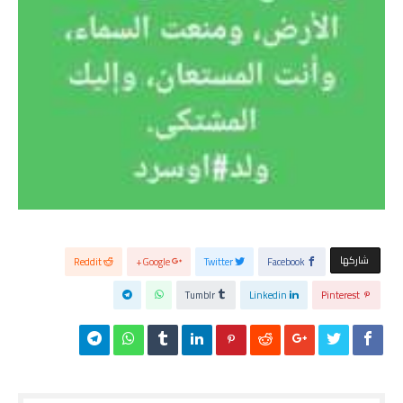
‫‫ شاركها‬
Reddit
Google+
Twitter
Facebook
Tumblr
Linkedin
Pinterest