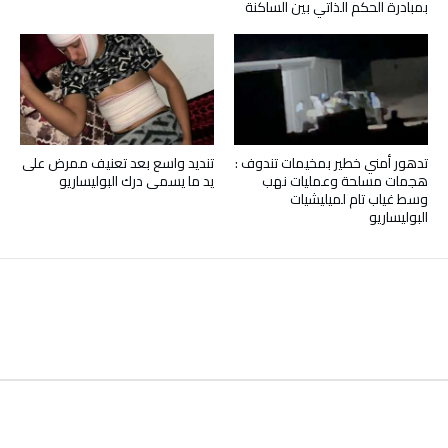
بمبادرة الحكم الذاتي بين الساكنة
تدهور أمني خطير بمخيمات تندوف :
تنديد واسع بعد تعنيف ممرض على
هجمات مسلحة وعمليات نهب
يد ما يسمى درك البوليساريو
وسط غياب تام لميليشيات
البوليساريو