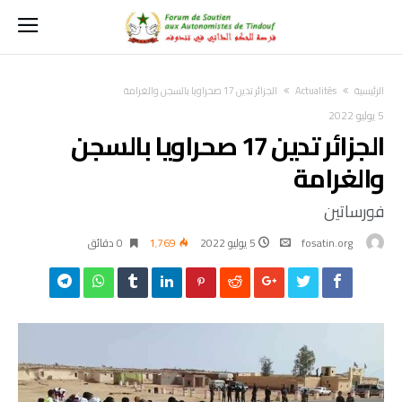
‫الرئيسية‬
Actualités
الجزائر تدين 17 صحراويا بالسجن والغرامة
5 يوليو 2022
الجزائر تدين 17 صحراويا بالسجن
والغرامة
فورساتين
fosatin.org
5 يوليو 2022
1٬769
0 ‫دقائق‬