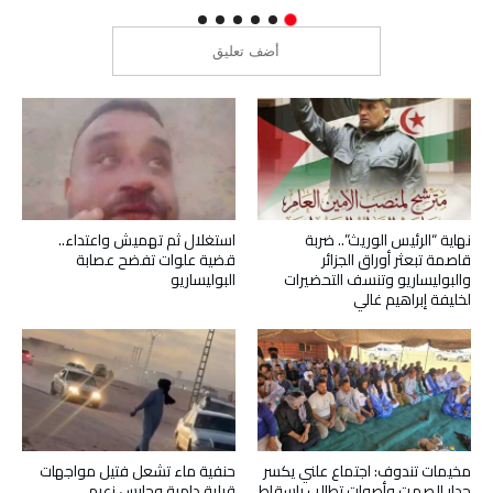
نهاية “الرئيس الوريث”.. ضربة
استغلال ثم تهميش واعتداء..
قاصمة تبعثر أوراق الجزائر
قضية علوات تفضح عصابة
والبوليساريو وتنسف التحضيرات
البوليساريو
لخليفة إبراهيم غالي
مخيمات تندوف: اجتماع علني يكسر
حنفية ماء تشعل فتيل مواجهات
جدار الصمت وأصوات تطالب بإسقاط
قبلية دامية وحارس زعيم