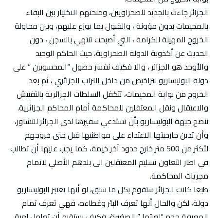
الجزائر جاءت بالجديد للصحراويين، ومنحتهم الاختيار بين البقاء
بالمخيمات بدون مؤونة ، والقبول بما يوزع عليهم، وبين محاولة
الخروج المهينة للكرامة ، التي أصبحت تنتهي بالسجن ، دون
الحديث عن أكذوبة الدولة الصحراوية، حيث الحاكم الوحيد
والأوحد هو الجزائر ، والا فكيف نفسر حصول “المحسوبين ” على
دولة البوليساريو لتراخيص من داخل التراب الجزائري ، ثم بعد
الخروج من بوابة المخيمات، تتكفل السلطات الجزائرية بالتفتيش
والاعتقال ونقل المعتقلين للمحاكمة أمام المحاكم الجزائرية.
ننصح جبهة البوليساريو بأن تستدعي سفيرها لدى الجزائر للتشاور،
وأن تدين خارجيتها الاعتداء على مواطنيها قبل حتى خروجهم
لأكثر من 500 متر خارج حدود آخر خيمة، كما يجب عليها أن تطالب
في اطار التعاون تسليم المعتقلين الى بلدهم الأصلي لاتمام
مجريات المحاكمة.
طبعا كانت الجزائر ستقوم بكل ما سبق، لو أنها تعتبر البوليساريو
دولة، لكن والحال أنها تعرف البئر وغطاءه، فهي تعرف تمام
المعرفة حجم “لعبتها ” الصغيرة، فكيف يستقيم أن تعامل لعبة