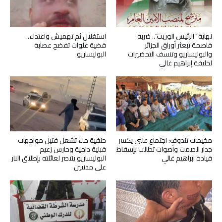
نهاية “الرئيس الوريث”.. ضربة
استغلال ثم تهميش واعتداء..
قاصمة تبعثر أوراق الجزائر
قضية علوات تفضح عصابة
والبوليساريو وتنسف التحضيرات
البوليساريو
لخليفة إبراهيم غالي
مخيمات تندوف: اجتماع علني يكسر
حنفية ماء تشعل فتيل مواجهات
جدار الصمت وأصوات تطالب بإسقاط
قبلية دامية وحارس زعيم
قيادة ابراهيم غالي
البوليساريو ينتصر لعائلته بإطلاق النار
على مدنيين