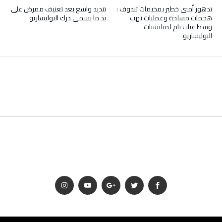
تدهور أمني خطير بمخيمات تندوف :
تنديد واسع بعد تعنيف ممرض على
هجمات مسلحة وعمليات نهب
يد ما يسمى درك البوليساريو
وسط غياب تام لميليشيات
البوليساريو