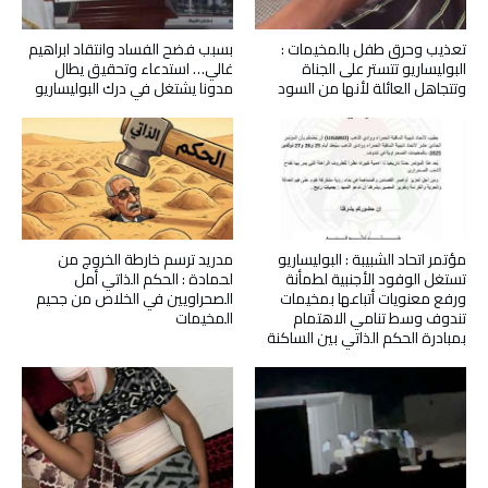
تعذيب وحرق طفل بالمخيمات :
بسبب فضح الفساد وانتقاد ابراهيم
البوليساريو تتستر على الجناة
غالي… استدعاء وتحقيق يطال
وتتجاهل العائلة لأنها من السود
مدونا يشتغل في درك البوليساريو
مؤتمر اتحاد الشبيبة : البوليساريو
مدريد ترسم خارطة الخروج من
تستغل الوفود الأجنبية لطمأنة
لحمادة : الحكم الذاتي أمل
ورفع معنويات أتباعها بمخيمات
الصحراويين في الخلاص من جحيم
تندوف وسط تنامي الاهتمام
المخيمات
بمبادرة الحكم الذاتي بين الساكنة