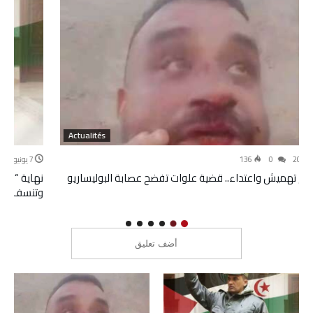
Actualités
7 يونيو 2026
0
466
نهاية “الرئيس الوريث”.. ضربة قاصمة تبعثر أوراق الجزائر والبوليساريو
وتنسف التحضيرات لخليفة إبراهيم غالي