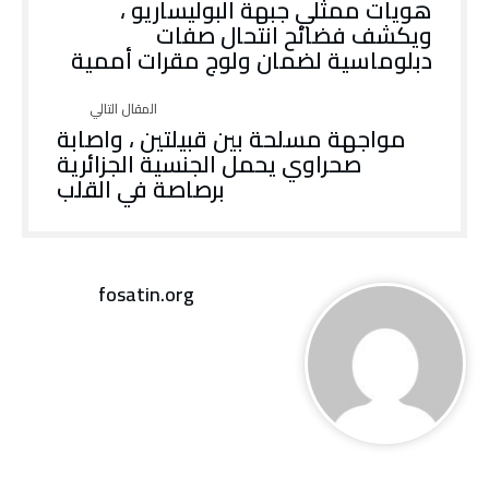
هويات ممثلي جبهة البوليساريو ،
ويكشف فضائح انتحال صفات
دبلوماسية لضمان ولوج مقرات أممية
مواجهة مسلحة بين قبيلتين ، واصابة
صحراوي يحمل الجنسية الجزائرية
برصاصة في القلب
fosatin.org