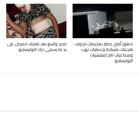
تدهور أمني خطير بمخيمات تندوف :
تنديد واسع بعد تعنيف ممرض على
هجمات مسلحة وعمليات نهب
يد ما يسمى درك البوليساريو
وسط غياب تام لميليشيات
البوليساريو