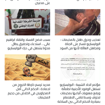
على مدنيين
تعذيب وحرق طفل بالمخيمات :
بسبب فضح الفساد وانتقاد ابراهيم
البوليساريو تتستر على الجناة
غالي… استدعاء وتحقيق يطال
وتتجاهل العائلة لأنها من السود
مدونا يشتغل في درك البوليساريو
مؤتمر اتحاد الشبيبة : البوليساريو
مدريد ترسم خارطة الخروج من
تستغل الوفود الأجنبية لطمأنة
لحمادة : الحكم الذاتي أمل
ورفع معنويات أتباعها بمخيمات
الصحراويين في الخلاص من جحيم
تندوف وسط تنامي الاهتمام
المخيمات
بمبادرة الحكم الذاتي بين الساكنة