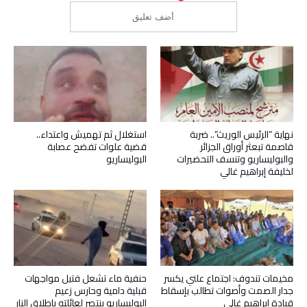
نهاية “الرئيس الوريث”.. ضربة
استغلال ثم تهميش واعتداء..
قاصمة تبعثر أوراق الجزائر
قضية علوات تفضح عصابة
والبوليساريو وتنسف التحضيرات
البوليساريو
لخليفة إبراهيم غالي
مخيمات تندوف: اجتماع علني يكسر
حنفية ماء تشعل فتيل مواجهات
جدار الصمت وأصوات تطالب بإسقاط
قبلية دامية وحارس زعيم
قيادة ابراهيم غالي
البوليساريو ينتصر لعائلته بإطلاق النار