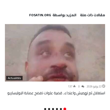
‫مقالات ذات صلة‬
‫‫المزيد بواسطة‬ ‬ FOSATIN.ORG
Actualités
7 يونيو 2026
0
468
نهاية “الرئيس الوريث”.. ضربة قاصمة تبعثر أوراق الجزائر والبوليساريو
وتنسف التحضيرات لخليفة إبراهيم غالي