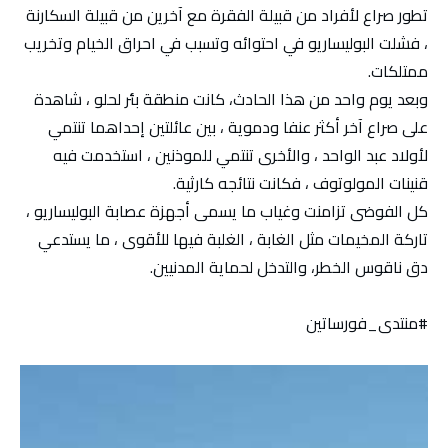
تطور صراع لأفراد من قبيلة الفقرة مع آخرين من قبيلة السكارنة
، فشلت البوليساريو في احتوائه وتسبب في احراق الخيام وتخريب
ممتلكات.
وبعد يوم واحد من هذا الحادث، كانت منطقة بئر لحلو ، شاهدة
على صراع آخر أكثر عنفا ودموية ، بين عائلتين إحداهما تنتمي
لأولاد عبد الواحد ، والأخرى تنتمي للموذنين ، استخدمت فيه
قنينات المولوتوف ، فكانت نتائجه كارثية.
كل الفوضى تزامنت وغياب ما يسمى أجهزة عصابة البوليساريو ،
تاركة المخيمات مثل الغابة ، الغلبة فيها للأقوى ، ما يستدعي
دق ناقوس الخطر، والتدخل لحماية المدنيين.
#منتدى_فورساتين