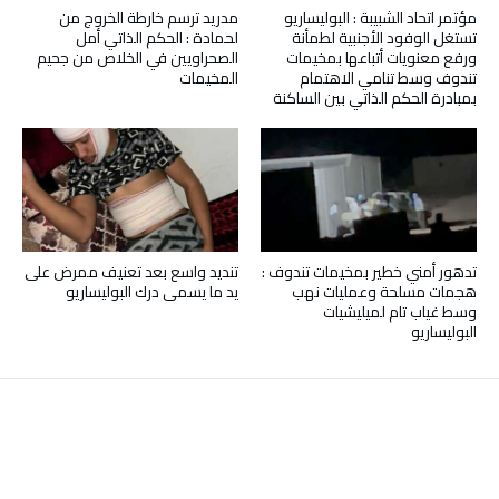
مؤتمر اتحاد الشبيبة : البوليساريو
مدريد ترسم خارطة الخروج من
تستغل الوفود الأجنبية لطمأنة
لحمادة : الحكم الذاتي أمل
ورفع معنويات أتباعها بمخيمات
الصحراويين في الخلاص من جحيم
تندوف وسط تنامي الاهتمام
المخيمات
بمبادرة الحكم الذاتي بين الساكنة
تدهور أمني خطير بمخيمات تندوف :
تنديد واسع بعد تعنيف ممرض على
هجمات مسلحة وعمليات نهب
يد ما يسمى درك البوليساريو
وسط غياب تام لميليشيات
البوليساريو