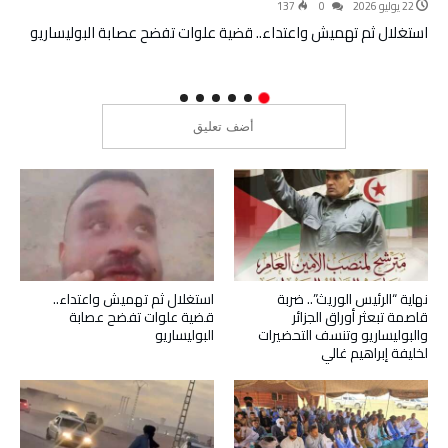
22 يوليو 2026
0
137
استغلال ثم تهميش واعتداء.. قضية علوات تفضح عصابة البوليساريو
نهاية “الرئيس الوريث”.. ضربة
استغلال ثم تهميش واعتداء..
قاصمة تبعثر أوراق الجزائر
قضية علوات تفضح عصابة
والبوليساريو وتنسف التحضيرات
البوليساريو
لخليفة إبراهيم غالي