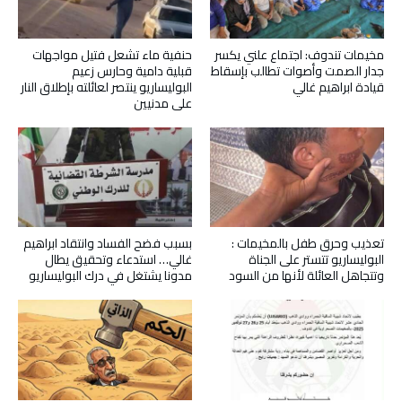
مخيمات تندوف: اجتماع علني يكسر
حنفية ماء تشعل فتيل مواجهات
جدار الصمت وأصوات تطالب بإسقاط
قبلية دامية وحارس زعيم
قيادة ابراهيم غالي
البوليساريو ينتصر لعائلته بإطلاق النار
على مدنيين
تعذيب وحرق طفل بالمخيمات :
بسبب فضح الفساد وانتقاد ابراهيم
البوليساريو تتستر على الجناة
غالي… استدعاء وتحقيق يطال
وتتجاهل العائلة لأنها من السود
مدونا يشتغل في درك البوليساريو