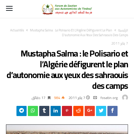
‫الرئيسية‬
Mustapha Salma : Le Polisario Et L’Algérie Défigurent Le Plan
Actualités
D’autonomie Aux Yeux Des Sahraouis Des Camps
7 يناير 2011
Mustapha Salma : le Polisario et
l’Algérie défigurent le plan
d’autonomie aux yeux des sahraouis
des camps
fosatin.org
7 يناير 2011
984
17 ‫دقائق‬