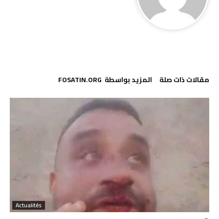
‫مقالات ذات صلة‬
‫‫المزيد بواسطة‬ ‬ FOSATIN.ORG
Actualités