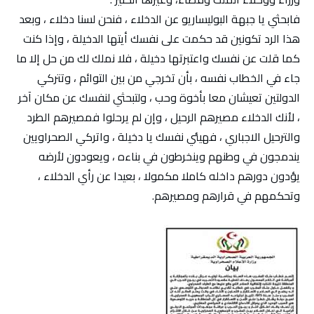
فابحثي يا جبهة البوليساريو عن الدخلاء ، فنحن لسنا دخلاء ، وبعد
هذا الرد تكونين قد حكمت على نفسك أيتها الدخيلة ، وإذا كنت
كما قلت عن نفسك واعتبرتها دخيلة ، فلا نملك لك من حل إلا ما
جاء في الخطاب نفسه ، بأن تخرجي من بين التوائم ، وتتركي
الدولتين تعيشان معا بأخوة وحب ، ولتبحثي لنفسك عن مكان آخر
، لأنك الدخلاء مصيرهم الرحيل ، وإن لم يرحلوا فمصيرهم الطرد
والترحيل الاجباري ، فهيئي نفسك يا دخيلة ، واتركي الصحراويين
يندمجون في وطنهم وينخرطون في بناءه ، ويعودون لأرضه
يؤدون دورهم داخله كاملا مكمولا ، بعيدا عن رأي الدخلاء ،
وتحكمهم في قرارهم ومصيرهم.