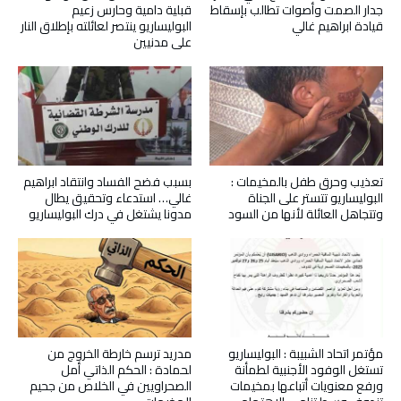
جدار الصمت وأصوات تطالب بإسقاط
قبلية دامية وحارس زعيم
قيادة ابراهيم غالي
البوليساريو ينتصر لعائلته بإطلاق النار
على مدنيين
تعذيب وحرق طفل بالمخيمات :
بسبب فضح الفساد وانتقاد ابراهيم
البوليساريو تتستر على الجناة
غالي… استدعاء وتحقيق يطال
وتتجاهل العائلة لأنها من السود
مدونا يشتغل في درك البوليساريو
مؤتمر اتحاد الشبيبة : البوليساريو
مدريد ترسم خارطة الخروج من
تستغل الوفود الأجنبية لطمأنة
لحمادة : الحكم الذاتي أمل
ورفع معنويات أتباعها بمخيمات
الصحراويين في الخلاص من جحيم