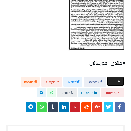
#منتدى_فورساتين
‫‫ شاركها‬
Reddit
Google+
Twitter
Facebook
Tumblr
Linkedin
Pinterest