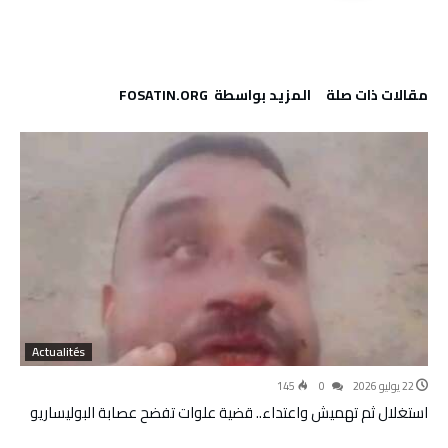
‫مقالات ذات صلة‬
‫‫المزيد بواسطة‬ ‬ FOSATIN.ORG
Actualités
22 يوليو 2026
0
145
استغلال ثم تهميش واعتداء.. قضية علوات تفضح عصابة البوليساريو