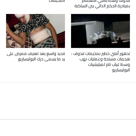
تندوف وسط تنامي الاهتمام
المخيمات
بمبادرة الحكم الذاتي بين الساكنة
تدهور أمني خطير بمخيمات تندوف :
تنديد واسع بعد تعنيف ممرض على
هجمات مسلحة وعمليات نهب
يد ما يسمى درك البوليساريو
وسط غياب تام لميليشيات
البوليساريو