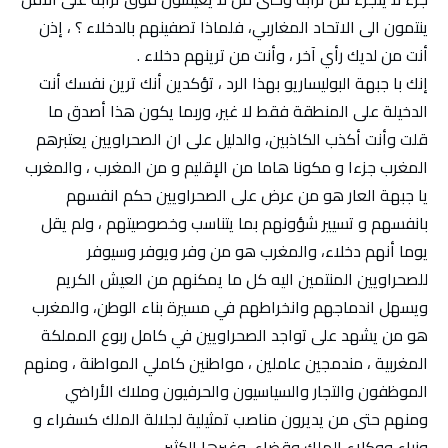
ينتمون الى الاتحاد المغاربي، فلماذا تصفينهم بالدخلاء ؟ ، إذن
أنت من لديك رأي آخر ، وأنت من ترينهم دخلاء .
إنك با جبهة البوليساريو بهذا الرد ، تؤكدين أنك ترين نفسك أنت
الدخيلة على المنطقة فقط لا غير، وربما يكون هذا أصدق ما
قلت وأنت أكذب الكاذبين، والدليل على ان الصحراويين يعتبرهم
المغرب جزءا و مكونا هاما من الإقليم و من المغرب ، والمغرب
يا جبهة العار هو من عرض على الصحراويين حكم انفسهم
بانفسهم و تسيير شؤونهم بما يتناسب وخصوصيتهم ، ولم يقل
يوما أنهم دخلاء، والمغرب هو من وفر ويوفر وسيوفر
للصحراويين المنتمين اليه كل ما يمكنهم من العيش الكريم
ويسهل اندماجهم وانخراطهم في مسيرة بناء الوطن، والمغرب
هو من يشهد على تواجد الصحراويين في كامل ربوع المملكة
المغربية ، مندمجين عاملين ، مواطنين كاملي المواطنة ، ومنهم
الموظفون والتجار والسياسيون والحرفيون وملاك الأراضي
ومنهم حتى من يديرون مناصب تمثيلية لجلالة الملك كسفراء و
وزراء ووكلاء الملك وقضاء، وغيرها الكثير .