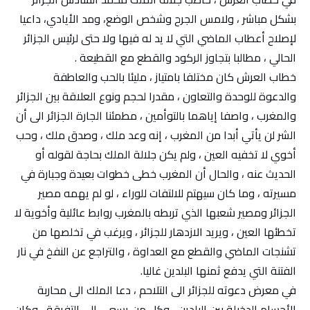
بشكل مباشر ، ولامس الجرح وشخص الوضع، ومد الأيادي، داعيا
لإصلاح أعطاب الماضي التي لا يد له فيها ولا حتى لرئيس الجزائر
الحالي ، مطالبا بتجاوز الركود والقطع مع القطيعة .
خطاب العرش كان مختلفا بامتياز ، مليئا بالحب والعاطفة
والدعوة للوحدة والتعاون ، مقدرا لحجم ونوع العلاقة بين الجزائر
والمغرب ، واصفا إياهما بالتوأمين ، مطمئنا الجارة الجزائر الى أن
الشر لن يأتي أبدا من المغرب ، إنه وعد ملك ، وصدق ملك ، وحب
أخوي لا تخفيه العين ، ولم يكن جلالة الملك بحاجة لقوله أو
الحديث عنه ، والحال أن المغرب خطى خطوات بعيدة وجبارة في
مسيرته ، وما كان سيهتم للالتفات للوراء ، لو لم يهمه مصير
الجزائر ومصير شعبها الذي تربطه بالمغرب روابط عائلية وأخوية لا
تخطئها العين ، ويريد الازدهار للجزائر ، ويرغب في تخلصها من
تشنجات الماضي والقطع مع العداوة ، والتراجع عن النفخ في نار
الفتنة التي يدفع ثمنها البلدين غاليا.
في معرض دعوته للجزائر الى التلاحم ، دعا الملك الى محاربة
الأجسام الدخيلة بين البلدين ، وكل من يسعى الى التفرقة ، وكان