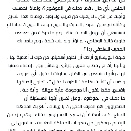
الملكي بأي حال ، فما دخلك في الموضوع ؟، ولماذا تحمست
وأجبت عن شيء لا يعنيك من قريب ولا بعيد ، ولماذا هذا التسرع
وكأنك تترصدين الفرص للحديث والخروج بهدف الخروج ؟، لماذا لم
تستسيغي أن يهمل الحديث عنك ، رغم ما حركت من جعجعة
خاوية خالية الوفاض ، لم تؤثر ولو ببنت شفة ، ولم يشعر بك
المغرب لتستحقي ردا ؟.
جبهة البوليساريو أرادت أن تظهر أهميتها من حيث لا أهمية لها ،
ولأنها رأت في خطاب مغربي جزائري ونقاش بيني ، إقصاء ضمنيا
لها ، وأنها ستفعص بين الكبار ، وحاولت الدخول بأي صورة ،
ورضيت أن تتشبث بكلمة ” الطرف الدخيل ” ، لتحاول إلصاقها
بنفسها فقط لتقول أنا موجودة، فأية مهانة ، وأية ذلة .
ما دخلك في الموضوع ، وهل تظنين أيتها المسكينة أن
الصحراويين هم الطرف الدخيل ؟، يا ويلتاه ، أبلغ بك الحد هذا
المبلغ . كيف أمكنك أن تعتبري الصحراويين دخلاء ، وهم جزء من
الإقليم ، ومكون من مكونات المملكة المغربية ، وينتمون الى
جزء لا يتجزء من ترابه وحتى من لا يعيشون فوق ترابه على الأقل