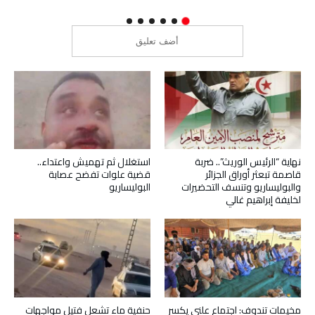
نهاية “الرئيس الوريث”.. ضربة
استغلال ثم تهميش واعتداء..
قاصمة تبعثر أوراق الجزائر
قضية علوات تفضح عصابة
والبوليساريو وتنسف التحضيرات
البوليساريو
لخليفة إبراهيم غالي
مخيمات تندوف: اجتماع علني يكسر
حنفية ماء تشعل فتيل مواجهات