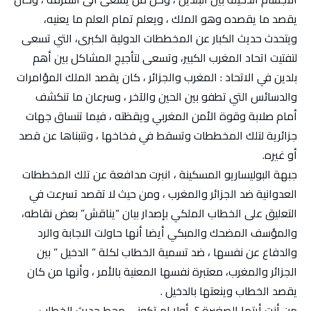
يقصد ما يقصده وهو الملك ، ويعلم تمام العلم ما يعنيه،
ويتحدث حديث الكبار عن المخططات الدولية الكبرى، التي تسعى
لتفتيت اتحاد المغرب الكبير، وتسعى لتأجيج المشاكل بين أهم
بلدين في الاتحاد : المغرب والجزائر ، كان يقصد الملك المؤامرات
والدسائس التي تطفو بين الحين والآخر ، وسرعان ما تنكشف
أمام صلابة وقوة الأمن المغربي ويقظته ، فيما تنساق جهات
جزائرية لتلك المخططات وتسقط في فخاخها ، وتتبناها عن قصد
أو غيره.
جبهة البوليساريو المسكينة ، انبرت مدافعة عن تلك المخططات
العدوانية ضد الجزائر والمغرب ، ومن حيث لا تقصد تسرعت في
التعليق على الخطاب الملكي بإصدار بيان “يناقش” بعض نقاطه،
والمؤسف المضحك والمبكي أيضا أنها حاولت الاجابة والرد
والدفاع عن نفسها ، ضد تسمية الخطاب لكلة ” الدخيل ” بين
الجزائر والمغرب، معتبرة نفسها المعنية بالأمر ، وأنها من كان
يقصد الخطاب وينعتها بالدخيل .
من أنت أيتها الصغيرة ؟، أولا لم تكوني محط حديث الخطاب