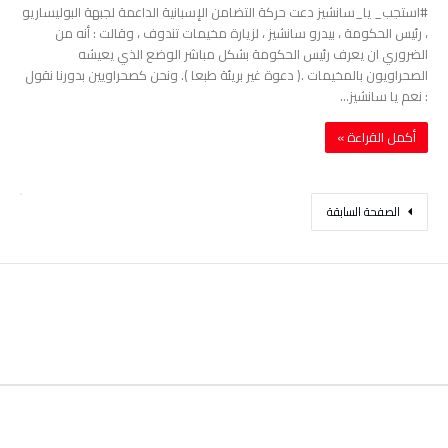
#استجب_ يا_سانشيز دعت حركة التضامن الإسبانية الداعمة لجبهة البوليساريو
، رئيس الحكومة ، بيدرو سانشيز ، لزيارة مخيمات تندوف ، وقالت : أنه من
الضروري ان يعرف رئيس الحكومة بشكل مباشر الوضع الذي يعيشه
الصحراويون بالمخيمات .( دعوة غير بريئة طبعا ). ونحن كصحراويين بدورنا نقول
: نعم يا سانشيز…
‫أكمل القراءة »‬
‫الصفحة السابقة‬