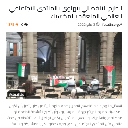
الطرح الانفصالي يتهاوى بالمنتدى الاجتماعي
العالمي المنعقد بالمكسيك
fosatin.org
3 مايو 2022
0
1٬375
Actualités
#هذا_حالهم عند حلفاءهم #فمن يطمع منهم شيئا من كان يتخيل أن تكون
المكسيك مسرحا لهزائم جبهة البوليساريو ، وأن تصبح الأنشطة الداعمة لها
محط نفور واستهزاء ، والادهى والأمر أن يكون تجاهل تلك الأنشطة في حدث
عالمي مثل المنتدى الاجتماعي الذي يعرف حضورا كبيرا ومشاركة واسعة