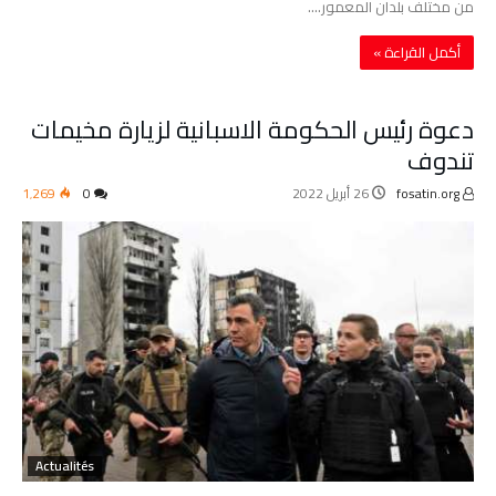
من مختلف بلدان المعمور.…
‫أكمل القراءة »‬
دعوة رئيس الحكومة الاسبانية لزيارة مخيمات
تندوف
fosatin.org
26 أبريل 2022
0
1٬269
Actualités