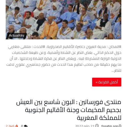
Actualités
#المكان : مدينة العيون حاضرة الأقاليم الصحراوية. #الحدث : ملتقى مغاربي
حول الحكم الذاتي. بغض النظر عن النشاط وأهمية، وعن طبيعة الشخصيات
الدولية الوازنة المشاركة فيه ، وبغض النظر عن فكرة النشاط ودلالتها ، الا أن
ما يهم حقيقة من صاحب تنظيم هذا الحدث من حضور جماهيري عفوي لافت
للنظر…
‫أكمل القراءة »‬
منتدى فورساتين : البون شاسع بين العيش
بجحيم المخيمات وجنة الأقاليم الجنوبية
للمملكة المغربية
fosatin.org
21 مايو 2022
0
2٬246