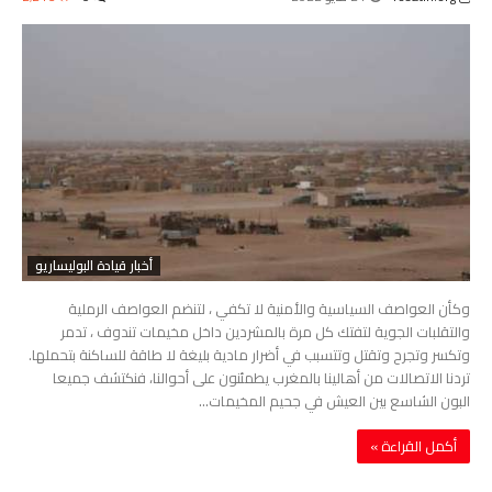
أخبار قيادة البوليساريو
وكأن العواصف السياسية والأمنية لا تكفي ، لتنضم العواصف الرملية
والتقلبات الجوية لتفتك كل مرة بالمشردين داخل مخيمات تندوف ، تدمر
وتكسر وتجرح وتقتل وتتسبب في أضرار مادية بليغة لا طاقة للساكنة بتحملها.
تردنا الاتصالات من أهالينا بالمغرب يطمئنون على أحوالنا، فنكتشف جميعا
البون الشاسع بين العيش في جحيم المخيمات…
‫أكمل القراءة »‬