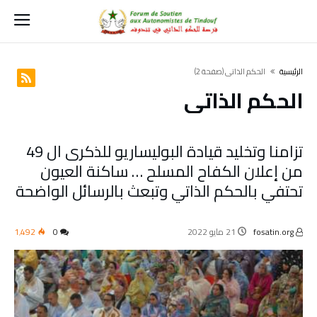
‫الرئيسية‬
الحكم الذاتي
(‫صفحة‬ 2)
الحكم الذاتي
تزامنا وتخليد قيادة البوليساريو للذكرى ال 49
من إعلان الكفاح المسلح … ساكنة العيون
تحتفي بالحكم الذاتي وتبعث بالرسائل الواضحة
fosatin.org
21 مايو 2022
0
1٬492