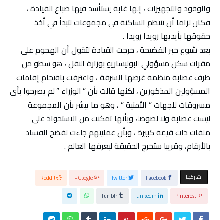
والوقود والتجهيزات ، إنها غابة يستأسد فيها ضباع القيادة ،
فكان لزاما أن تنتظم الساكنة في مجموعات لتبدأ في أخذ
حقوقها بأيديها رويدا رويدا .
بعد شيوع خبر الفضيحة ، خرجت القيادة لتقول أن الهجوم على
مقرات سكن مسؤولي البوليساريو بوزارة النقل ، هو سطو من
طرف عصابة منظمة غرضها السرقة ، واعترفت باقتحام إقامات
المسؤولين المذكورين ، لكنها قالت بأن ” الوزراء ” لم يصرحوا بأي
مسروقات للجهات ” الأمنية ” ، وهو ما يبشر بأن المجموعة
ليست عصابة ولا لصوصا، وبأنها تمكنت من الاستحواذ على
ملفات ذات قيمة كبيرة ، وبأن عمليتهم جاءت لفضح الفساد
بالأرقام، وقريبا ستخرج الحقيقة ليعرفها العالم .
‫‫ شاركها‬
Reddit
Google+
Twitter
Facebook
Tumblr
Linkedin
Pinterest