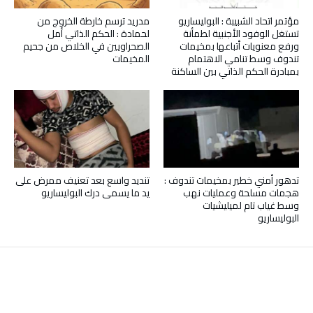
مؤتمر اتحاد الشبيبة : البوليساريو
مدريد ترسم خارطة الخروج من
تستغل الوفود الأجنبية لطمأنة
لحمادة : الحكم الذاتي أمل
ورفع معنويات أتباعها بمخيمات
الصحراويين في الخلاص من جحيم
تندوف وسط تنامي الاهتمام
المخيمات
بمبادرة الحكم الذاتي بين الساكنة
تدهور أمني خطير بمخيمات تندوف :
تنديد واسع بعد تعنيف ممرض على
هجمات مسلحة وعمليات نهب
يد ما يسمى درك البوليساريو
وسط غياب تام لميليشيات
البوليساريو