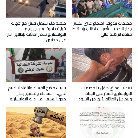
مخيمات تندوف: اجتماع علني يكسر
حنفية ماء تشعل فتيل مواجهات
جدار الصمت وأصوات تطالب بإسقاط
قبلية دامية وحارس زعيم
قيادة ابراهيم غالي
البوليساريو ينتصر لعائلته بإطلاق النار
على مدنيين
تعذيب وحرق طفل بالمخيمات :
بسبب فضح الفساد وانتقاد ابراهيم
البوليساريو تتستر على الجناة
غالي… استدعاء وتحقيق يطال
وتتجاهل العائلة لأنها من السود
مدونا يشتغل في درك البوليساريو