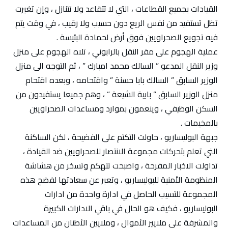
القيادات بجميع القطاعات ، التي لا تتقاعد ولا تتنازل ، وإن تغيرت
تظل تستفيد من نفس الريع دون حسيب ولا رقيب ، في وقت يتم
فيه تجويع الصحراويين فوق أرض لحمادة البئيسة .
عملية الهجوم على مقر النقل بالرابوني ، تلاه الهجوم على منزل
وزير النقل المدعو ” السالك محمد امبارك ” ، ثم التوجه الى منزل
الوزير السابق ” السالك بابا حسنة ” واقتحامه ، وبعده اقتحام
منزل الوزير السابق ” بابية الشيعة ” ، وهم جميعا يستفيدون من
السكن الوظيفي ، وينعمون بموارد ومساعدات الصحراويين
بالمخيمات .
جبهة البوليساريو ، حاولت التكتم على الفضيحة ، لكن الساكنة
التي تعلم بتحركات مجموعة الانتصار للصحراويين ضد القيادة ،
تداولت الاخبار المفرحة ، واصبحت تتهكم وتسخر من هشاشة
المنظومة الأمنية للبوليساريو ، وتعبر عن سعادتها لفضح هذه
المجموعة للتسيب الحاصل في ادارة واحدة من ادارات
البوليساريو ، فكيف هو الحال في باقي الادارات الكبيرة
والمشرفة على ملايير الأموال ، وملايين الأطنان من المساعدات