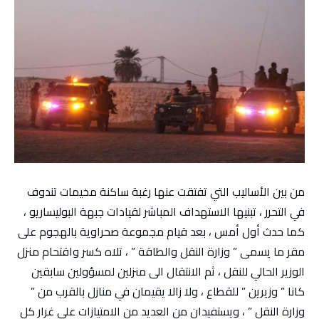
من بين الأساليب التي تفتقت عنها رغبة ساكنة مخيمات تندوف
في التحرر ، تبنيها الاستهداف المباشر لقيادات جبهة البوليساريو ،
كما حدث أول أمس ، بعد قيام مجموعة صحراوية بالهجوم على
مقر ما يسمى ” وزارة النقل والطاقة ” ، تلاه كسر واقتحام منزل
الوزير الحالي للنقل ، ثم الانتقال الى منزلين لمسؤولين سابقين
كانا ” وزيرين ” للقطاع ، ولا زالا يقيمان في منازل بالقرب من ”
وزارة النقل ” ، ويستفيدان من العديد من الامتيازات على غرار كل