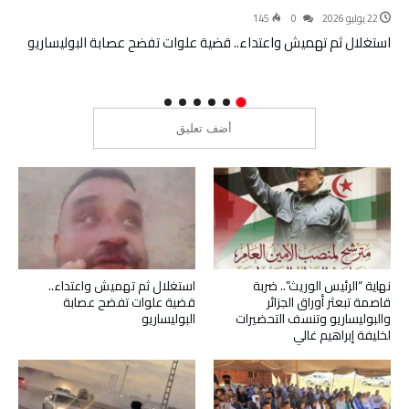
22 يوليو 2026
0
145
استغلال ثم تهميش واعتداء.. قضية علوات تفضح عصابة البوليساريو
نهاية “الرئيس الوريث”.. ضربة
استغلال ثم تهميش واعتداء..
قاصمة تبعثر أوراق الجزائر
قضية علوات تفضح عصابة
والبوليساريو وتنسف التحضيرات
البوليساريو
لخليفة إبراهيم غالي