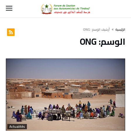
‫الرئيسية‬
‫أرشيف الوسم :‬ ONG
الوسم:
ONG
Actualités