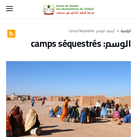
‫الرئيسية‬
‫أرشيف الوسم :‬ Camps Séquestrés
الوسم:
camps séquestrés