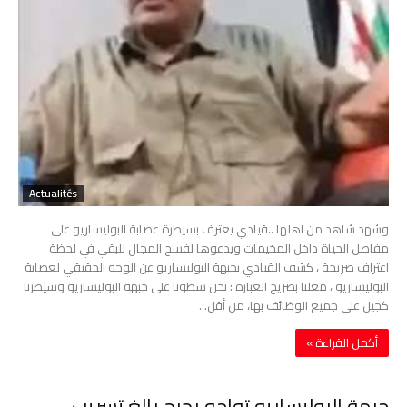
Actualités
وشهد شاهد من اهلها ..قيادي يعترف بسيطرة عصابة البوليساريو على
مفاصل الحياة داخل المخيمات ويدعوها لفسح المجال للبقي في لحظة
اعتراف صريحة ، كشف القيادي بجبهة البوليساريو عن الوجه الحقيقي لعصابة
البوليساريو ، معلنا بصريح العبارة : نحن سطونا على جبهة البوليساريو وسيطرنا
كجيل على جميع الوظائف بها، من أقل…
‫أكمل القراءة »‬
جبهة البوليساريو تواجه بحرج بالغ تسريب