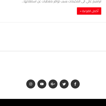
ابراهيم غالي الى المخيمات بسبب توافر معطيات عن استغلالها…
‫أكمل القراءة »‬