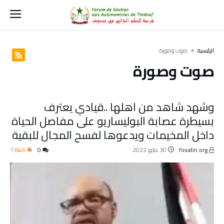
‫الرئيسية‬
صوت وصورة
صوت وصورة
وشهد شاهد من اهلها ..قيادي يعترف
بسيطرة عصابة البوليساريو على مفاصل الحياة
داخل المخيمات ويدعوها لفسح المجال للبقية
fosatin.org
30 مايو 2022
0
1٬646