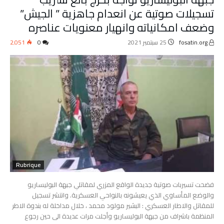
تسجيلات صوتية عن انعدام جاهزية ” الجيش”
وضعف امكانياته وانهيار معنويات عناصره
fosatin.org
25 سبتمبر 2021
0
2٬051
Rubrique
فضحت تسيربات صوتية جديدة الواقع المزري لمقاتلي جبهة البوليساريو
والوضع المأساوي الذي يعيشونه بالنواحي العسكرية. وانتشر تسجيل
للمقاتل والاطار العسكري : البشير مولود محمد ، خلال مداخلة له بندوة الاطر
المنظمة باشراف من جبهة البوليساريو وأجلت مرات عديدة الى حين رجوع