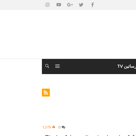
ساتين TV
1٬279
0