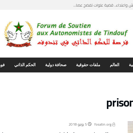
واعتداء.. قضية علوات تفضح عصا...
يث”.. ضربة قاصمة...
يل مواجهات قبلية دامية وحارس ...
ماع علني يكسر جدار الصمت وأصو...
نتقاد ابراهيم غالي… استدعاء ...
ية
العالم
ملفات حقوقية
صحافة دولية
الحكم الذاتي
فور
priso
fosatin.org
5 يونيو 2018