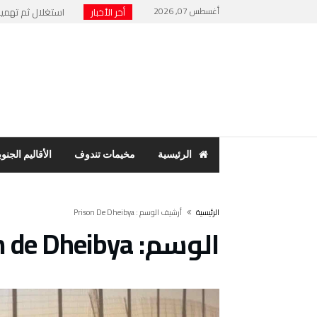
أغسطس 07, 2026
أخر الأخبار
استغلال ثم تهميش 
نهاية “الرئيس الور
حنفية ماء تشعل فت
مخيمات تندوف: اجت
بسبب فضح الفساد وا
الرئيسية
مخيمات تندوف
الأقاليم الجنوب
‫الرئيسية‬
‫أرشيف الوسم :‬ Prison De Dheibya
الوسم:
n de Dheibya