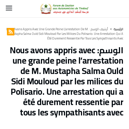
‫الرئيسية‬
‫أرشيف الوسم :‬ Nous Avons Appris Avec Une Grande Peine L’arrestation De M.
Mustapha Salma Ould Sidi Mouloud Par Les Milices Du Polisario. Une Arrestation Qui A
Été Durement Ressentie Par Tous Les Sympathisants Avec
الوسم:
Nous avons appris avec
une grande peine l’arrestation
de M. Mustapha Salma Ould
Sidi Mouloud par les milices du
Polisario. Une arrestation qui a
été durement ressentie par
tous les sympathisants avec