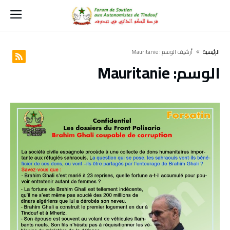
‫الرئيسية‬
‫أرشيف الوسم :‬ Mauritanie
الوسم:
Mauritanie