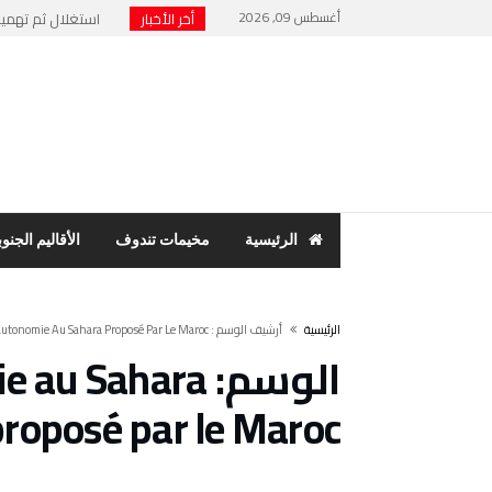
أغسطس 09, 2026
أخر الأخبار
استغلال ثم تهميش 
نهاية “الرئيس الور
حنفية ماء تشعل فت
مخيمات تندوف: اجت
بسبب فضح الفساد وا
الرئيسية
مخيمات تندوف
الأقاليم الجنوب
‫الرئيسية‬
‫أرشيف الوسم :‬ Leur Prise De Conscience Que Le Plan D’autonomie Au Sahara Proposé Par Le Maroc
الوسم:
mie au Sahara
proposé par le Maroc