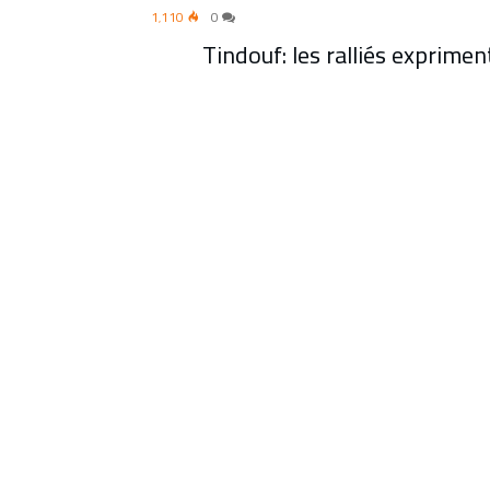
1٬110
0
Tindouf: les ralliés exprime