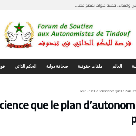
واعتداء.. قضية علوات تفضح عصا...
يث”.. ضربة قاصمة...
يل مواجهات قبلية دامية وحارس ...
ماع علني يكسر جدار الصمت وأصو...
نتقاد ابراهيم غالي… استدعاء ...
ية
العالم
ملفات حقوقية
صحافة دولية
الحكم الذاتي
فور
science que le plan d’autono