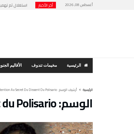
أغسطس 08, 2026
أخر الأخبار
استغلال ثم تهميش 
نهاية “الرئيس الور
حنفية ماء تشعل فت
مخيمات تندوف: اجت
بسبب فضح الفساد وا
الرئيسية
مخيمات تندوف
الأقاليم الجنوب
‫الرئيسية‬
‫أرشيف الوسم :‬ La Poursuite De La Détention Au Secret Du Dissent Du Polisario
الوسم:
 du Polisario