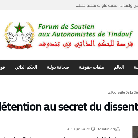
واعتداء.. قضية علوات تفضح عصا...
يث”.. ضربة قاصمة...
يل مواجهات قبلية دامية وحارس ...
ماع علني يكسر جدار الصمت وأصو...
نتقاد ابراهيم غالي… استدعاء ...
ية
العالم
ملفات حقوقية
صحافة دولية
الحكم الذاتي
فور
détention au secret du dissent
fosatin.org
28 سبتمبر 2010