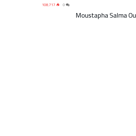
108٬717
0
Moustapha Salma Ould