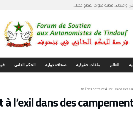
واعتداء.. قضية علوات تفضح عصا...
يث”.. ضربة قاصمة...
يل مواجهات قبلية دامية وحارس ...
ماع علني يكسر جدار الصمت وأصو...
نتقاد ابراهيم غالي… استدعاء ...
ية
العالم
ملفات حقوقية
صحافة دولية
الحكم الذاتي
فور
int à l’exil dans des campemen