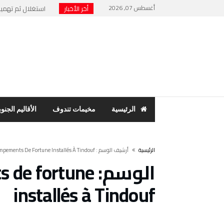
أغسطس 07, 2026
أخر الأخبار
استغلال ثم تهميش 
نهاية “الرئيس الور
حنفية ماء تشعل فت
مخيمات تندوف: اجت
بسبب فضح الفساد وا
الرئيسية
مخيمات تندوف
الأقاليم الجنوب
‫الرئيسية‬
‫أرشيف الوسم :‬ Il Va Être Contraint À L’exil Dans Des Campements De Fortune Installés À Tindouf
الوسم:
ts de fortune
installés à Tindouf