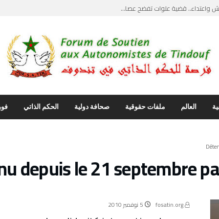
واعتداء.. قضية علوات تفضح عصا...
يث”.. ضربة قاصمة...
يل مواجهات قبلية دامية وحارس ...
ماع علني يكسر جدار الصمت وأصو...
نتقاد ابراهيم غالي… استدعاء ...
ية
العالم
ملفات حقوقية
صحافة دولية
الحكم الذاتي
فور
nu depuis le 21 septembre par
fosatin.org
5 نوفمبر 2010