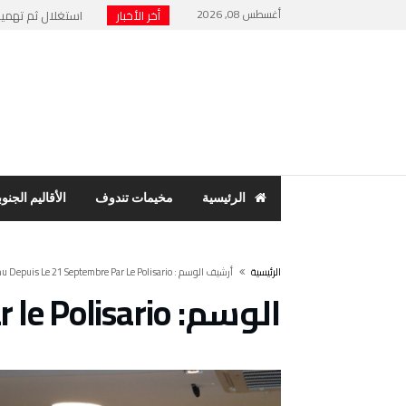
أغسطس 08, 2026
أخر الأخبار
استغلال ثم تهميش 
نهاية “الرئيس الور
حنفية ماء تشعل فت
مخيمات تندوف: اجت
بسبب فضح الفساد وا
الرئيسية
مخيمات تندوف
الأقاليم الجنوب
‫الرئيسية‬
‫أرشيف الوسم :‬ Détenu Depuis Le 21 Septembre Par Le Polisario
الوسم:
 le Polisario