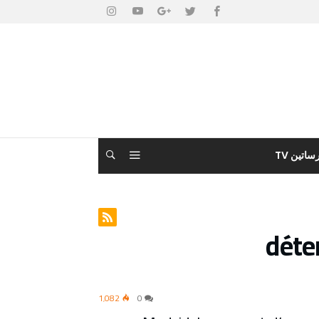
ساتين TV
déte
1٬082
0