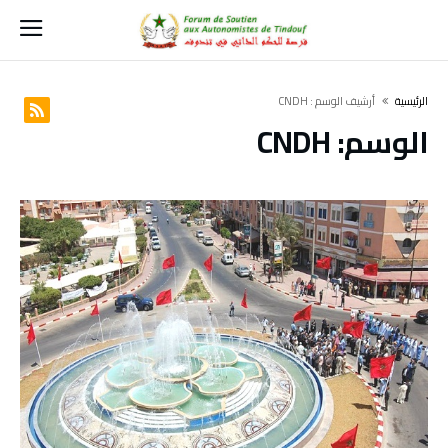
‫الرئيسية‬
‫أرشيف الوسم :‬ CNDH
الوسم:
CNDH