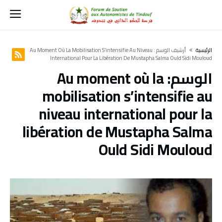
‫الرئيسية‬
‫أرشيف الوسم :‬ Au Moment Où La Mobilisation S’intensifie Au Niveau
International Pour La Libération De Mustapha Salma Ould Sidi Mouloud
الوسم:
Au moment où la
mobilisation s’intensifie au
niveau international pour la
libération de Mustapha Salma
Ould Sidi Mouloud