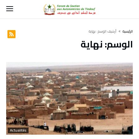
‫الرئيسية‬
‫أرشيف الوسم :‬ نهاية
الوسم:
نهاية
Actualités