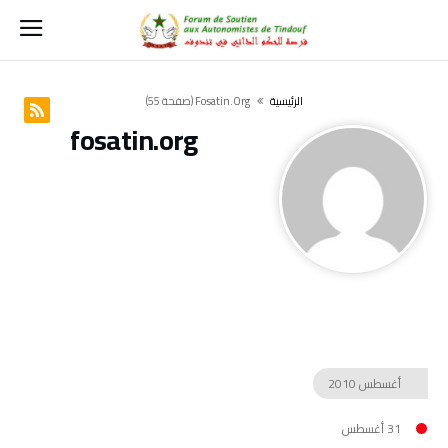
‫الرئيسية‬
Fosatin.org
(‫صفحة‬ 55)
fosatin.org
أغسطس
2010
31 أغسطس