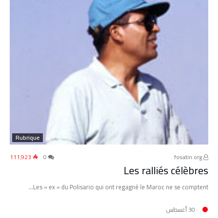
Rubrique
111٬923
0
fosatin.org
Les ralliés célèbres
Les « ex » du Polisario qui ont regagné le Maroc ne se comptent…
30 أغسطس