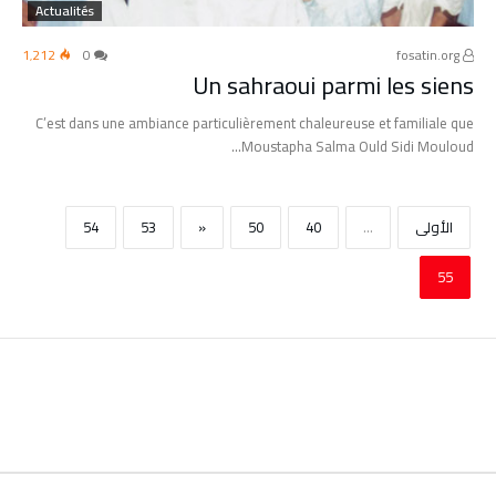
Actualités
1٬212
0
fosatin.org
Un sahraoui parmi les siens
C’est dans une ambiance particulièrement chaleureuse et familiale que
Moustapha Salma Ould Sidi Mouloud…
‫الأولى‬
...
40
50
«
53
54
55