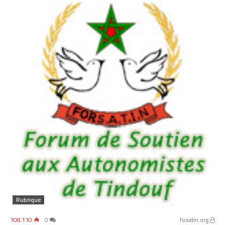
Rubrique
108٬110
0
fosatin.org